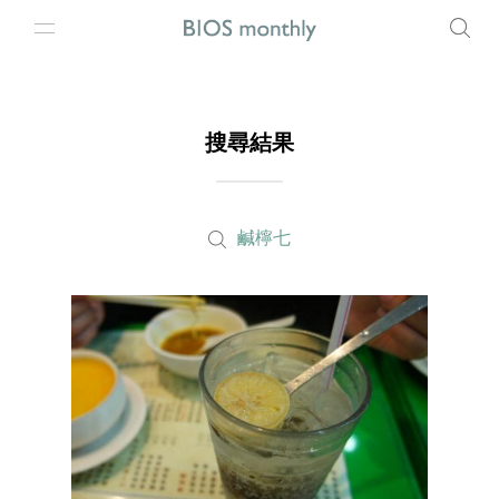
搜尋結果
鹹檸七