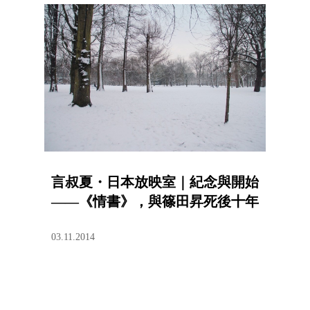
言叔夏・日本放映室｜紀念與開始
——《情書》，與篠田昇死後十年
03.11.2014