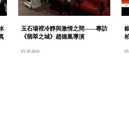
冰
玉石場裡冷靜與激情之間——專訪
真
《翡翠之城》趙德胤導演
03.10.2016
03