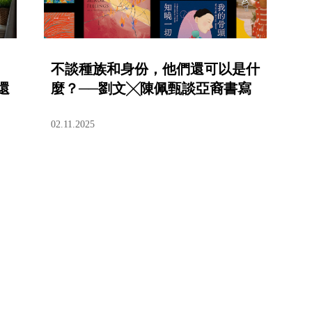
不談種族和身份，他們還可以是什
還
麼？──劉文╳陳佩甄談亞裔書寫
02.11.2025