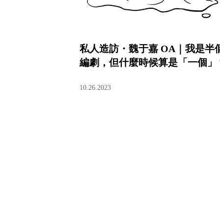
私人造訪・魏于嘉 OA｜我是半
編劇，但什麼時候算是「一個」
10.26.2023