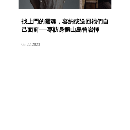
找上門的靈魂，容納或送回祂們自
己面前──專訪身體山島曾岩懌
03.22.2023