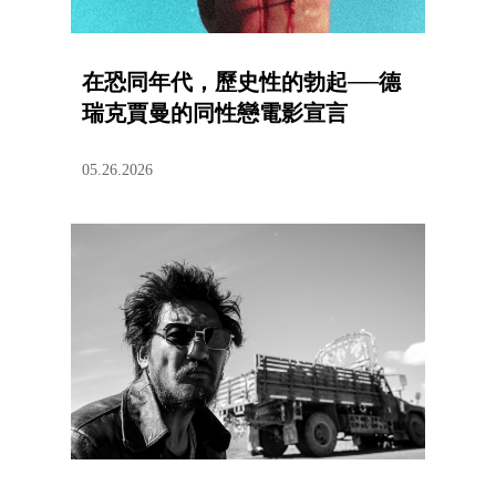
在恐同年代，歷史性的勃起──德
瑞克賈曼的同性戀電影宣言
05.26.2026