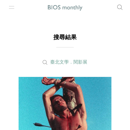
搜尋結果
臺北文學．閱影展