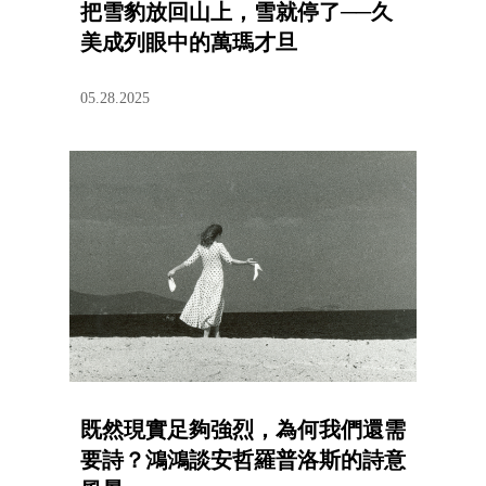
把雪豹放回山上，雪就停了──久
美成列眼中的萬瑪才旦
05.28.2025
既然現實足夠強烈，為何我們還需
要詩？鴻鴻談安哲羅普洛斯的詩意