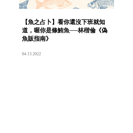
【魚之占卜】看你還沒下班就知
道，喔你是條鮪魚──林楷倫《偽
魚販指南》
04.13.2022