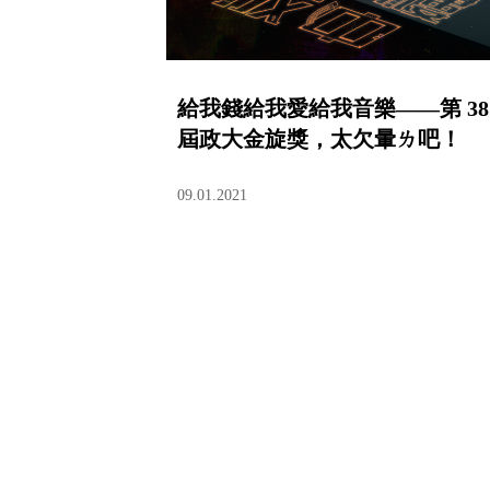
給我錢給我愛給我音樂——第 38
屆政大金旋獎，太欠暈ㄌ吧！
09.01.2021