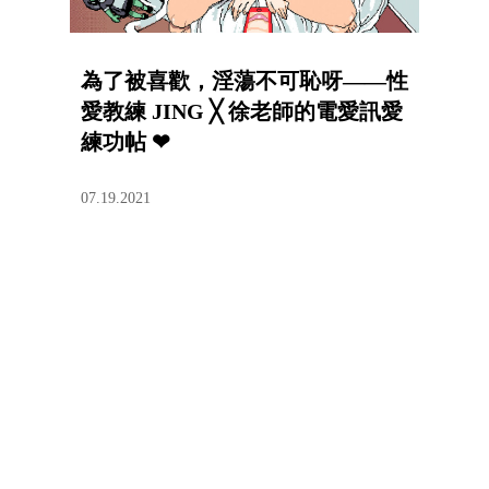
為了被喜歡，淫蕩不可恥呀——性
愛教練 JING ╳ 徐老師的電愛訊愛
練功帖 ❤
07.19.2021