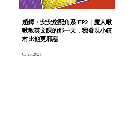
趙鐸・安安您配角系 EP2｜魔人啾
啾教英文課的那一天，我發現小鎮
村比他更邪惡
03.25.2021