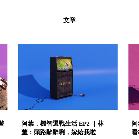
文章
警
阿葉．機智選戰生活 EP2 ｜林
阿
董：頭路辭辭咧，嫁給我啦
看