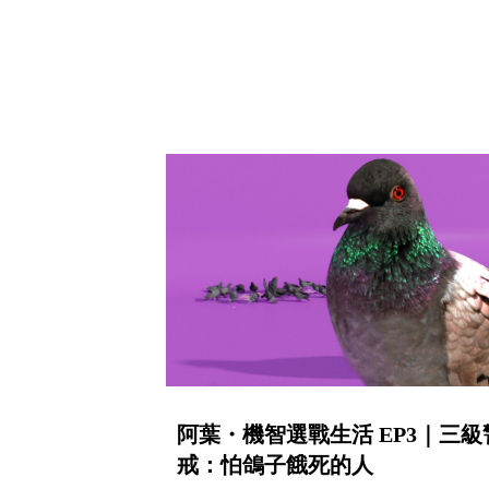
阿葉・機智選戰生活 EP3｜三級
戒：怕鴿子餓死的人