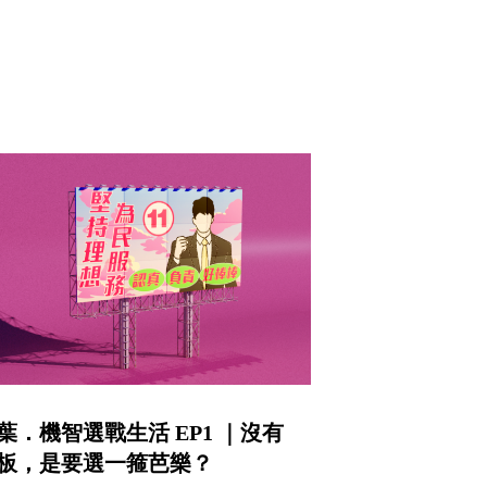
葉．機智選戰生活 EP1 ｜沒有
板，是要選一箍芭樂？