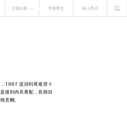
主題企劃
作者專文
線上商店
BBT 從頭到尾複習 9
標是接到內衣業配，長期目
鍋燒意麵。