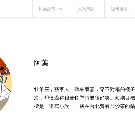
封面故事
人物專訪
編輯推薦
阿葉
牡羊座，藝家人，聽林宥嘉，穿不對稱的襪子，T
次，即便過得很苦也堅持要很好笑。短期目
標是一邊寫小說，一邊在台北賣有加沙茶的