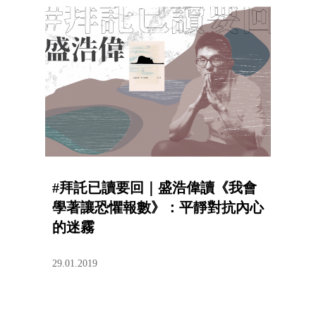
#拜託已讀要回｜盛浩偉讀《我會
學著讓恐懼報數》：平靜對抗內心
的迷霧
29.01.2019