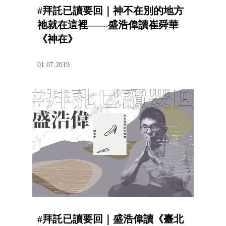
#拜託已讀要回｜神不在別的地方
祂就在這裡——盛浩偉讀崔舜華
《神在》
01.07.2019
#拜託已讀要回｜盛浩偉讀《臺北