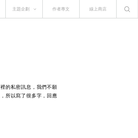
主題企劃
作者專文
線上商店
心裡的私密訊息，
我們不願
臉，
所以寫了很多字，回應