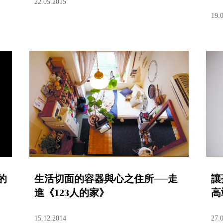
22.05.2015
19.
的
生活切面的容器與心之住所──走
讓
進《123人的家》
高
15.12.2014
27.