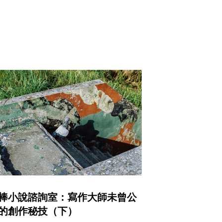
棒小說諮詢室：寫作大師未曾公
的創作秘技（下）