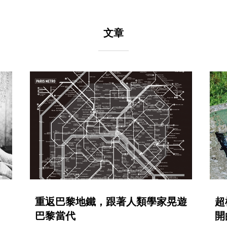
文章
重返巴黎地鐵，跟著人類學家晃遊
超
巴黎當代
開