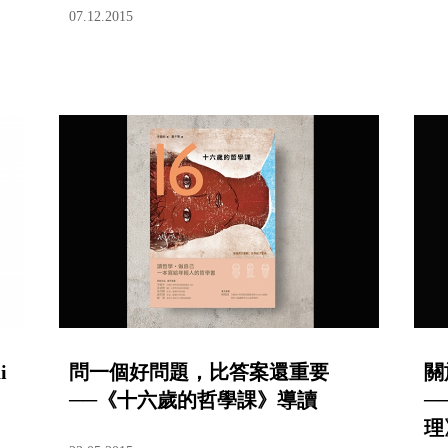
07.12.2015
i
問一個好問題，比答案還重要
關
──《十六歲的哲學課》導讀
─
理