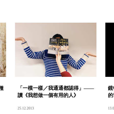
種
「一模一樣／我通通都認得」——
鏡
讀《我想做一個有用的人》
的
25.12.2013
13.