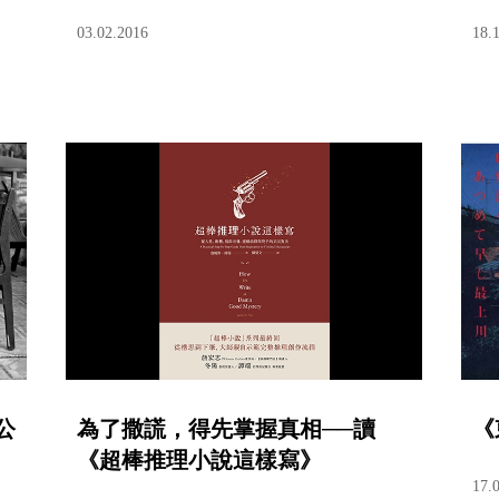
03.02.2016
18.
公
為了撒謊，得先掌握真相──讀
《
《超棒推理小說這樣寫》
17.