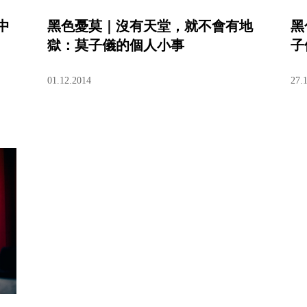
中
黑色憂莫｜沒有天堂，就不會有地
黑
獄：莫子儀的個人小事
子
01.12.2014
27.