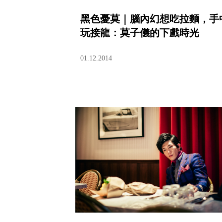
黑色憂莫｜腦內幻想吃拉麵，手
玩接龍：莫子儀的下戲時光
01.12.2014