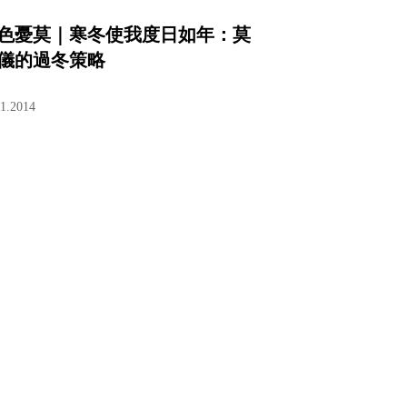
色憂莫｜寒冬使我度日如年：莫
儀的過冬策略
11.2014