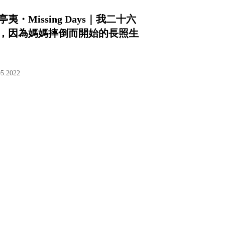
亭夷・Missing Days｜我二十六
，因為媽媽摔倒而開始的長照生
05.2022