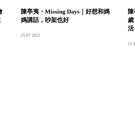
會
陳亭夷・Missing Days｜好想和媽
陳
想
媽講話，吵架也好
歲
活
25.07.2022
12.