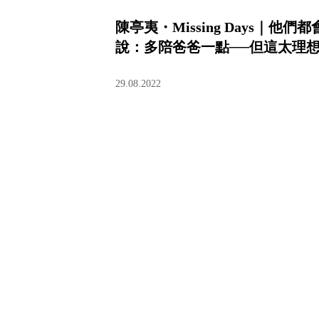
陳亭夷・Missing Days｜他們都
說：多陪爸爸一點──但這太理
29.08.2022