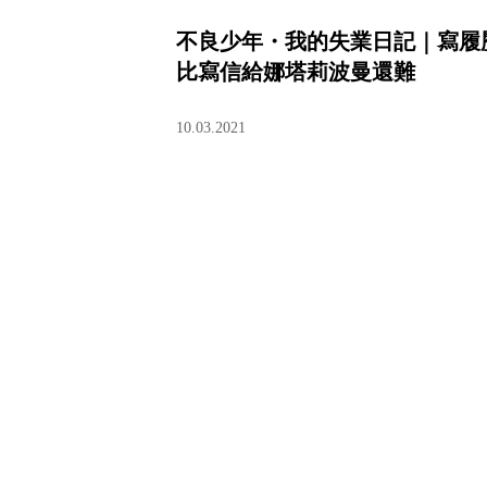
不良少年・我的失業日記｜寫履
比寫信給娜塔莉波曼還難
10.03.2021