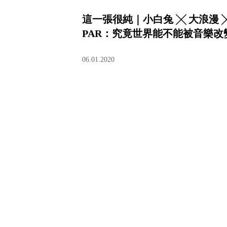
這一張很純｜小白兔 ╳ 大浪漫 
PAR：究竟世界能不能被音樂改
06.01.2020