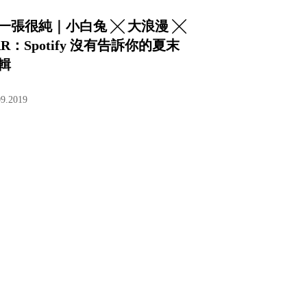
一張很純｜小白兔 ╳ 大浪漫 ╳
AR：Spotify 沒有告訴你的夏末
輯
09.2019