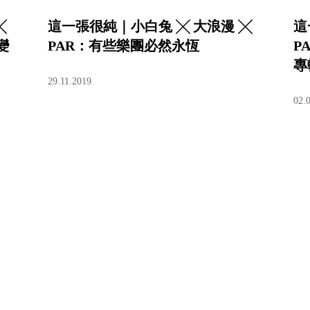
╳
這一張很純｜小白兔 ╳ 大浪漫 ╳
這
變
PAR：有些樂團必然永恆
P
專
29.11.2019
02.