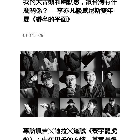
我的大舌頭和幽默感，跟台灣有什
麼關係？──李亦凡談威尼斯雙年
展《鬱卒的平面》
01.07.2026
專訪呱吉╳迪拉╳逞誠《寰宇龍虎
豹》：中年男子的友情，其實是很