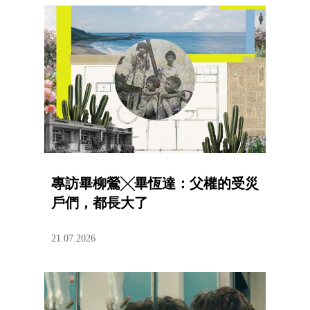
專訪畢柳鶯╳畢恆達：父權的受災
戶們，都長大了
21.07.2026