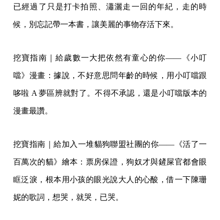
已經過了只是打卡拍照、瀟灑走一回的年紀，走的時
候，別忘記帶一本書，讓美麗的事物存活下來。
挖寶指南｜給歲數一大把依然有童心的你——《小叮
噹》漫畫：據說，不好意思問年齡的時候，用小叮噹跟
哆啦 A 夢區辨就對了。不得不承認，還是小叮噹版本的
漫畫最讚。
挖寶指南｜給加入一堆貓狗聯盟社團的你——《活了一
百萬次的貓》繪本：票房保證，狗奴才與鏟屎官都會眼
眶泛淚，根本用小孩的眼光說大人的心酸，借一下陳珊
妮的歌詞，想哭，就哭，已哭。