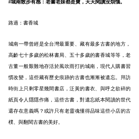
#城南散步有感：老書老妹都是寶，天天閱讀沒煩惱。
路過：書香城
城南一帶曾經是全台灣最重要、藏有最多古書的地方，
高齡七十多歲的松林書局、五十多歲的書香城等等，老
古董一般艱難地存活於風吹雨打的城南，現代人購書習
慣改變，這些藏有歷史痕跡的古書也漸漸被遺忘。拜訪
時街上只剩零星幾間書店，泛黃的書衣、與呼之欲碎的
紙頁令人隱隱作痛，這些古書，對遺忘紙本閱讀的世代
還存在意義嗎？或許只有老靈魂懂得品味這些小店的古
樸、與翻閱古書的美好。