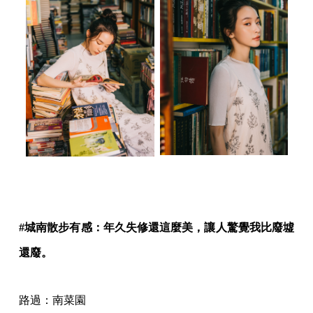
#城南散步有感：年久失修還這麼美，讓人驚覺我比廢墟
還廢。
路過：南菜園