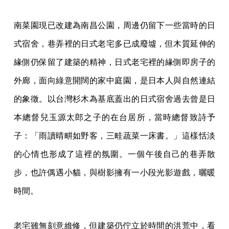
南菜園現已改建為南昌公園，周邊仍留下一些當時的日
式宿舍，巷弄裡的日式老宅多已成廢墟，但木質延伸的
緣側仍保留了建築的精神，日式老宅裡的緣側即房子的
外廊，面向綠意開闊的家中庭園，是日本人與自然連結
的象徵。以台灣杉木為基底蓋出的日式宿舍過去曾是日
本總督兒玉源太郎之子的在台居所，當時總督致詩予
子：「雨讀晴畊如野客，三畦蔬菜一床書。」這樣恬淡
的心情也形成了這裡的氛圍。一個午後自己的巷弄散
步，也許偶遇小貓，與樹影擁有一小段光影遊戲，曬暖
時間。
老宅雖無刻意維修，但建築仍佇立於時間的洪荒中，看