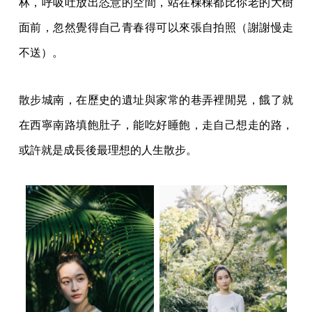
林，呼吸吐放出恣意的空間，站在棵棵都比你老的大樹
面前，忽然覺得自己青春得可以來張自拍照（謝謝慢走
不送）。
散步城南，在歷史的遺址與家常的巷弄裡閒晃，餓了就
在西寧南路填飽肚子，能吃好睡飽，走自己想走的路，
或許就是成長後最理想的人生散步。