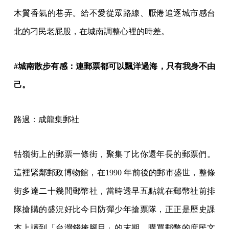
木質香氣的巷弄。給不愛從眾路線、厭倦追逐城市感台
北的刁民老屁股，在城南調整心裡的時差。
#城南散步有感：連郵票都可以飄洋過海，只有我身不由
己。
路過：成龍集郵社
牯嶺街上的郵票一條街，聚集了比你還年長的郵票們。
這裡緊鄰郵政博物館，在1990 年前後的郵市盛世，整條
街多達二十幾間郵幣社，當時透早五點就在郵幣社前排
隊搶購的盛況好比今日防彈少年搶票隊，正正是歷史課
本上讀到「台灣錢掩腳目」的末期。購買郵幣的庶民文