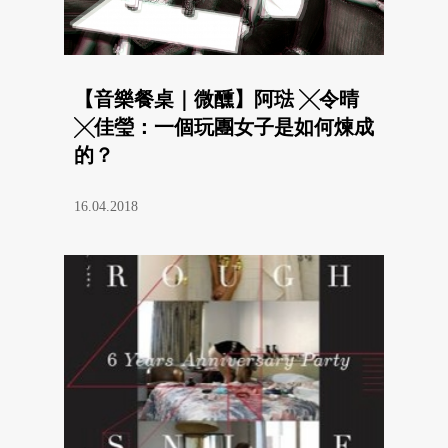
【音樂餐桌｜微醺】阿琺 ╳令晴
╳佳瑩：一個玩團女子是如何煉成
的？
16.04.2018