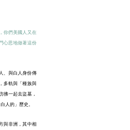
，你們美國人又在
門心思地做著這份
人、與白人身份傳
，多軌與「種族與
彷彿一起去盜墓，
、白人的」歷史。
方與非洲，其中相