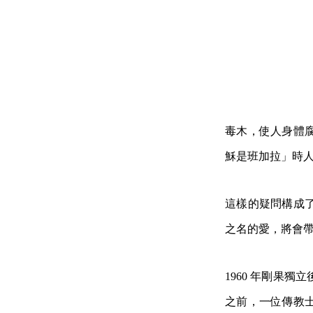
毒木，使人身體
穌是班加拉」時
這樣的疑問構成
之名的愛，將會
1960 年剛果
之前，一位傳教