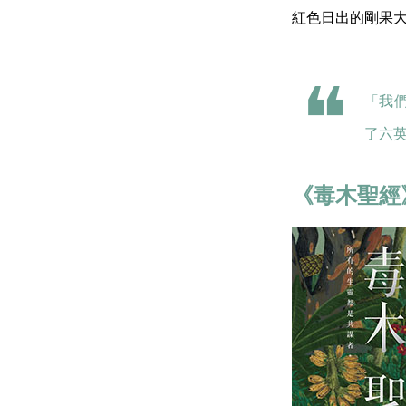
紅色日出的剛果
「我
了六
《毒木聖經