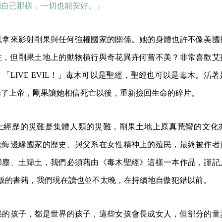
們自已那樣，一切也能安好。」
以拿來影射剛果與任何強權國家的關係。她的身體也許不像美國
住，但剛果土地上的動物橫行與奇花異卉何嘗不美？非常喜歡艾
「LIVE EVIL！」毒木可以是聖經，聖經也可以是毒木。活
棄了上帝，剛果讓她相信死亡以後，重新撿回生命的碎片。
上經歷的災難是集體人類的災難，剛果土地上原真荒蠻的文化
欺侮邊緣國家的歷史、與父系在女性精神上的殖民，最終被作者
歸塵、土歸土，我們必須藉由《毒木聖經》這樣一本作品，謹記
年就出版的書籍，我們現在讀也並不太晚，在持續地自傲犯錯以前。
果的孩子，都是世界的孩子，這些女孩會長成女人，但部分的童