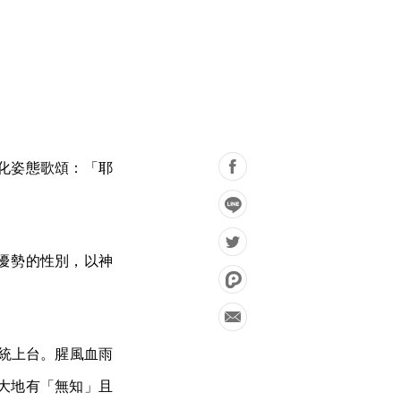
化姿態歌頌：「耶
優勢的性別，以神
總統上台。腥風血雨
大地有「無知」且