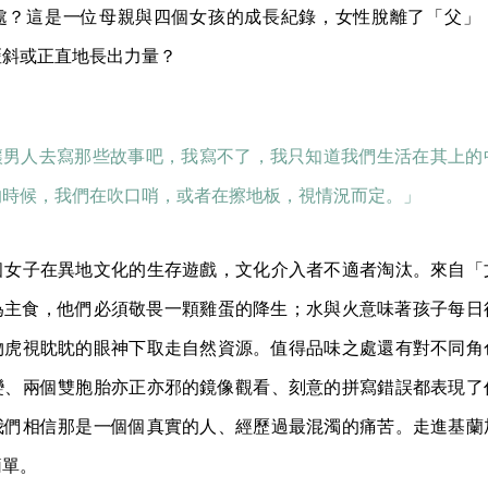
處？這是一位母親與四個女孩的成長紀錄，女性脫離了「父」
歪斜或正直地長出力量？
讓男人去寫那些故事吧，我寫不了，我只知道我們生活在其上的
的時候，我們在吹口哨，或者在擦地板，視情況而定。」
個女子在異地文化的生存遊戲，文化介入者不適者淘汰。來自「
為主食，他們必須敬畏一顆雞蛋的降生；水與火意味著孩子每日
物虎視眈眈的眼神下取走自然資源。值得品味之處還有對不同角
變、兩個雙胞胎亦正亦邪的鏡像觀看、刻意的拼寫錯誤都表現了
我們相信那是一個個真實的人、經歷過最混濁的痛苦。走進基蘭
簡單。