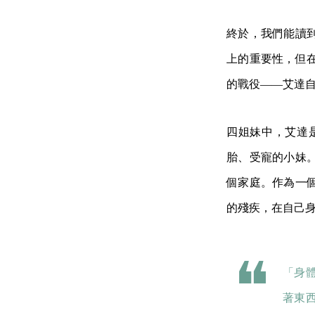
終於，我們能讀
上的重要性，但
的戰役——艾達
四姐妹中，艾達
胎、受寵的小妹
個家庭。作為一
的殘疾，在自己
「身
著東