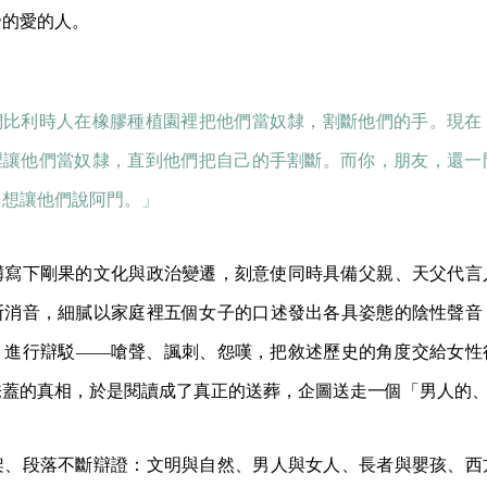
帝的愛的人。
們比利時人在橡膠種植園裡把他們當奴隸，割斷他們的手。現在
裡讓他們當奴隸，直到他們把自己的手割斷。而你，朋友，還一
，想讓他們說阿門。」
礴寫下剛果的文化與政治變遷，刻意使同時具備父親、天父代言
斯消音，細膩以家庭裡五個女子的口述發出各具姿態的陰性聲音
」進行辯駁——嗆聲、諷刺、怨嘆，把敘述歷史的角度交給女性
掩蓋的真相，於是閱讀成了真正的送葬，企圖送走一個「男人的
架、段落不斷辯證：文明與自然、男人與女人、長者與嬰孩、西