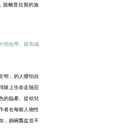
，脫離普拉斯的族
中間地帶。羅馬城
文明」的人懼怕自
得賭上生命走險惡
色的臨摹。從幼兒
作者在每個人物性
加，鍋碗瓢盆並不