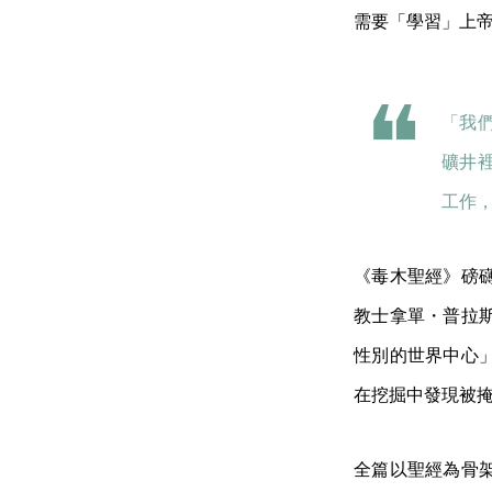
需要「學習」上
「我
礦井
工作
《毒木聖經》磅
教士拿單・普拉
性別的世界中心
在挖掘中發現被
全篇以聖經為骨