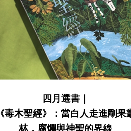
四月選書｜
《毒木聖經》：當白人走進剛果
林，腐爛與神聖的界線