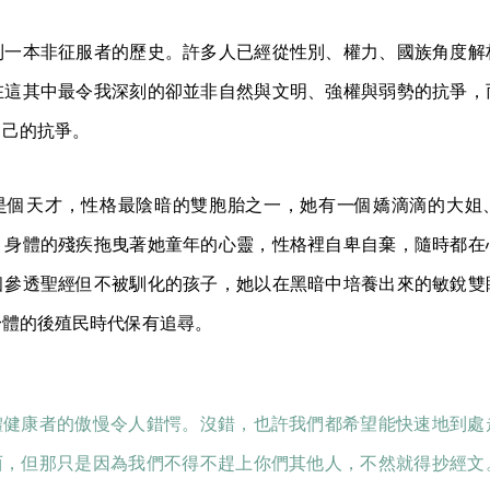
到一本非征服者的歷史。許多人已經從性別、權力、國族角度解
在這其中最令我深刻的卻並非自然與文明、強權與弱勢的抗爭，
自己的抗爭。
是個天才，性格最陰暗的雙胞胎之一，她有一個嬌滴滴的大姐
。身體的殘疾拖曳著她童年的心靈，性格裡自卑自棄，隨時都在
個參透聖經但不被馴化的孩子，她以在黑暗中培養出來的敏銳雙
身體的後殖民時代保有追尋。
體健康者的傲慢令人錯愕。沒錯，也許我們都希望能快速地到處
西，但那只是因為我們不得不趕上你們其他人，不然就得抄經文