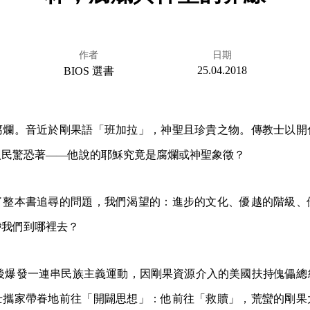
作者
日期
25.04.2018
BIOS 選書
腐爛。音近於剛果語「班加拉」，神聖且珍貴之物。傳教士以開
人民驚恐著——他說的耶穌究竟是腐爛或神聖象徵？
了整本書追尋的問題，我們渴望的：進步的文化、優越的階級、
帶我們到哪裡去？
獨立後爆發一連串民族主義運動，因剛果資源介入的美國扶持傀儡
士攜家帶眷地前往「開闢思想」：他前往「救贖」，荒蠻的剛果