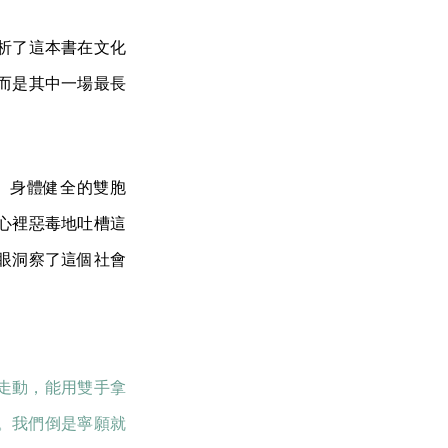
析了這本書在文化
而是其中一場最長
、身體健全的雙胞
心裡惡毒地吐槽這
眼洞察了這個社會
走動，能用雙手拿
。我們倒是寧願就