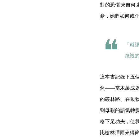
對的恐懼來自何
裔，她們如何或
「就
燒毀
這本書記錄下五
然——當木薯成
的叢林路、在動
到母親的語氣轉
格下足功夫，使
比槍林彈雨來得