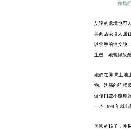
像我
艾達的處境也可
與商店吸引人居
以拿手的迴文說：
生機。她曾經放
她們在剛果土地
物。沈痛的強權
但傷口並不能塵
一本 1998 
美國的孩子，剛