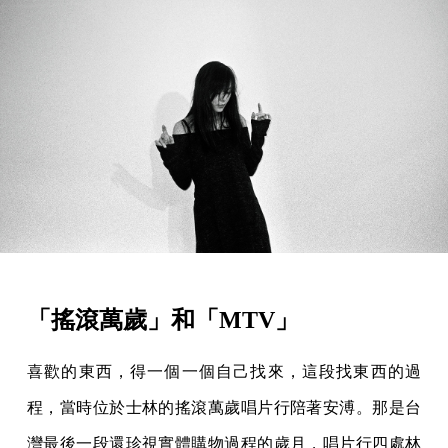
「搖滾萬歲」和「MTV」
喜歡的東西，得一個一個自己找來，這段找東西的過
程，當時位於士林的搖滾萬歲唱片行陪著安溥。那是台
灣最後一段還珍視實體購物過程的歲月，唱片行四處林