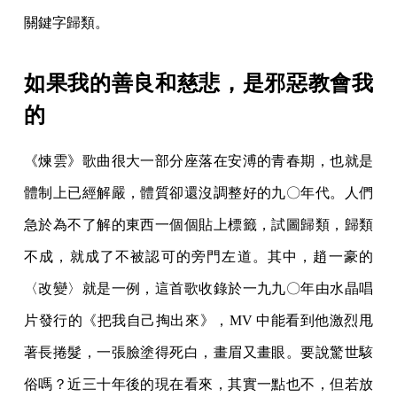
關鍵字歸類。
如果我的善良和慈悲，是邪惡教會我
的
《煉雲》歌曲很大一部分座落在安溥的青春期，也就是
體制上已經解嚴，體質卻還沒調整好的九〇年代。人們
急於為不了解的東西一個個貼上標籤，試圖歸類，歸類
不成，就成了不被認可的旁門左道。其中，趙一豪的
〈改變〉就是一例，這首歌收錄於一九九〇年由水晶唱
片發行的《把我自己掏出來》，MV 中能看到他激烈甩
著長捲髮，一張臉塗得死白，畫眉又畫眼。要說驚世駭
俗嗎？近三十年後的現在看來，其實一點也不，但若放