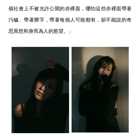
個社會上不被允許公開的赤裸面，哪怕這些赤裸面帶著
污穢、帶著髒字，帶著每個人可能都有，卻不能說的奇
思異想和身而為人的慾望。」