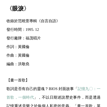
〈眼淚〉
收錄於范曉萱專輯《自言自語》
發行時間：1995. 12
發行廠牌：福茂唱片
作詞：黃國倫
作曲：黃國倫
編曲：洪敬堯
【畫一首歌】
歌詞是否有自己的靈魂？BIOS 封面故事「
記憶九〇：一
首歌，一個時代
」，不以日期述說歷史事件，而是透過
記憶重述音樂之於每個人私密的意義。「畫一首歌」單