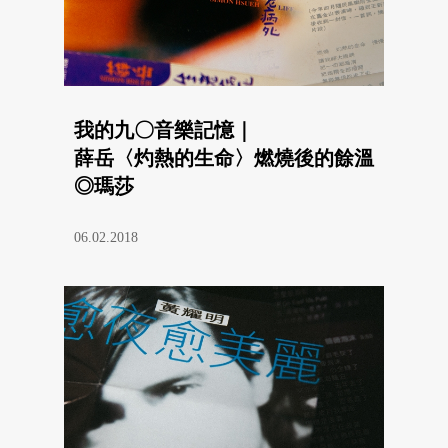
我的九〇音樂記憶｜
薛岳〈灼熱的生命〉燃燒後的餘溫
◎瑪莎
06.02.2018