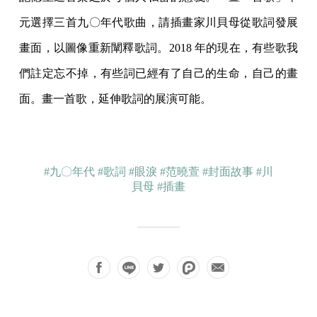
元選擇三首九〇年代歌曲，請插畫家川貝母從歌詞發展
畫面，以圖像重新闡釋歌詞。2018 年的現在，有些歌我
們註定忘不掉，有些詞已經有了自己的生命，自己的畫
面。畫一首歌，延伸歌詞的展演可能。
#九〇年代
#歌詞
#眼淚
#范曉萱
#封面故事
#川
貝母
#插畫