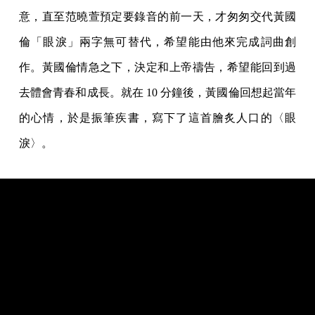
意，直至范曉萱預定要錄音的前一天，才匆匆交代黃國
倫「眼淚」兩字無可替代，希望能由他來完成詞曲創
作。黃國倫情急之下，決定和上帝禱告，希望能回到過
去體會青春和成長。就在 10 分鐘後，黃國倫回想起當年
的心情，於是振筆疾書，寫下了這首膾炙人口的〈眼
淚〉。