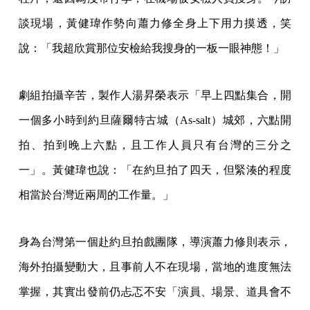
談現場，黃健瑋作勢向蕭力修全身上下用力摸透，笑
說：「我超欣賞那位安檢給我搜身的一板一眼神態！」
劇組拍攝辛苦，製作人湯昇榮表示「早上四點集合，開
一個多小時到約旦薩爾特古城（As-salt）城郊，六點開
拍、拍到晚上六點，且工作人員只有台灣的三分之
一」。黃健瑋也說：「在約旦拍了四天，但緊湊的程度
相當於台灣近兩周的工作量。」
身為台灣第一個赴約旦拍戲團隊，導演蕭力修則表示，
海外拍攝變動大，且事前人不在現場，當地的進度無法
掌握，其實出發前仍忐忑不安「演員、場景、道具會不