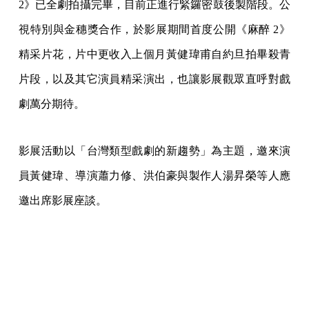
2》已全劇拍攝完畢，目前正進行緊鑼密鼓後製階段。公
視特別與金穗獎合作，於影展期間首度公開《麻醉 2》
精采片花，片中更收入上個月黃健瑋甫自約旦拍畢殺青
片段，以及其它演員精采演出，也讓影展觀眾直呼對戲
劇萬分期待。
影展活動以「台灣類型戲劇的新趨勢」為主題，邀來演
員黃健瑋、導演蕭力修、洪伯豪與製作人湯昇榮等人應
邀出席影展座談。