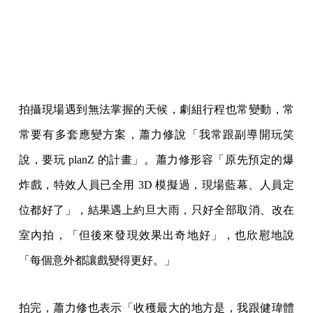
拍攝現場遇到無法掌握的天候，劇組行程也常變動，常
常要有多套應變方案，蕭力修說「我常跟副導開玩笑
說，要玩 planZ 的計畫」。蕭力修形容「原先預定的爆
炸戲，特效人員已全用 3D 模擬過，現場藍幕、人員定
位都好了」，結果遇上約旦大雨，只好全部取消、改在
室內拍，「但後來發現效果出奇地好」，也欣慰地說
「每個意外都讓戲變得更好。」
拍完，蕭力修也表示「收穫最大的地方是，我跟健瑋體