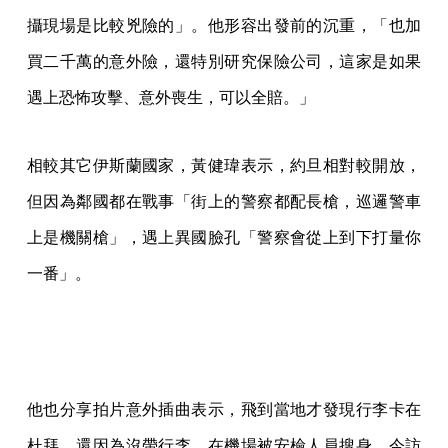
攝現場是比較兇險的」。他形容出發前的沉重，「也加
買二千萬的意外險，還特別研究保險公司，這家是如果
遇上恐怖攻擊、意外喪生，可以全賠。」
相較其它伊斯蘭國家，黃健瑋表示，約旦相對較開放，
但因為鄰國都在戰事「街上的警察都配長槍，巡邏警車
上是機關槍」，遇上異國臉孔「警察會從上到下打量你
一番」。
他也分享拍片意外插曲表示，飛到當地才發現行李卡在
杜拜，還因為沒帶行李，在機場被安檢人員搜身。今訪