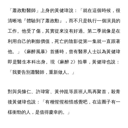
「蕭政勳醫師」上身的黃健瑋說：「就在這個時候，很
清晰地『體驗到了蕭政勳』，而不只是執行一個演員的
工作。他受了傷，其實從來沒有好過。第二季就像是在
利用自己的剩餘價值，死亡的陰影從第一集就一直跟著
他。」《麻醉風暴》首播時，曾有醫界人士以為黃健瑋
即是醫生本科出身。現《麻醉 2》拍畢，黃健瑋也說：
「我要告別蕭醫師，重新做人。」
對與吳慷仁、許瑋甯、黃仲崑等原班人馬再聚首，殺青
後黃健瑋也說：「有種惺惺相惜感覺吧，在這圈子有一
樣衝勁的人，是值得慶幸的。」