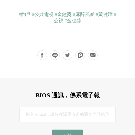
#約旦
#公共電視
#金鐘獎
#麻醉風暴
#黃健瑋
#
公視
#金穗獎
BIOS 通訊，佛系電子報