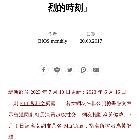
烈的時刻」
作者
日期
BIOS monthly
20.03.2017
編輯部於 2023 年 7 月 18 日更新：2023 年 6 月 16 日，
一則
PTT 爆料文
揭露，一名女網友在非公開臉書貼文表
示曾遭同劇組男演員趁機性交。網友推斷為黃健瑋。7
月 1 日該名女網友具名
Mia Tang
，指名所控者為黃健
瑋。