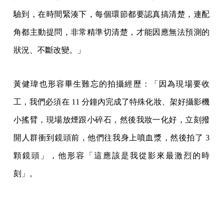
驗到，在時間緊湊下，每個環節都要認真搞清楚，連配
角都主動提問，非常精準切清楚，才能因應無法預測的
狀況、不斷改變。」
黃健瑋也形容畢生難忘的拍攝經歷：「因為現場要收
工，我們必須在 11 分鐘內完成了特殊化妝、架好攝影機
小搖臂，現場放煙跟小碎石，然後我妝一化好，立刻撥
開人群衝到鏡頭前，他們往我身上噴血漿，然後拍了 3
顆鏡頭」，他形容「這應該是我從影來最激烈的時
刻」。