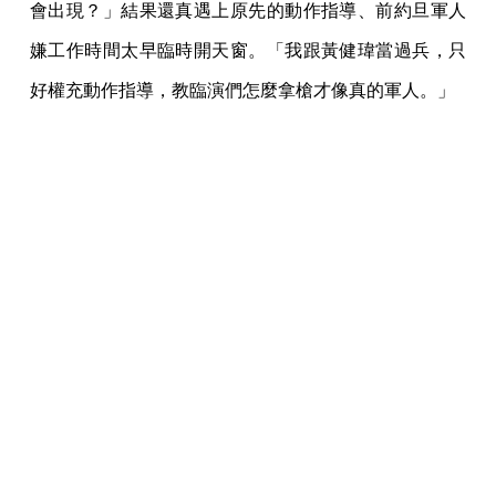
會出現？」結果還真遇上原先的動作指導、前約旦軍人
嫌工作時間太早臨時開天窗。「我跟黃健瑋當過兵，只
好權充動作指導，教臨演們怎麼拿槍才像真的軍人。」