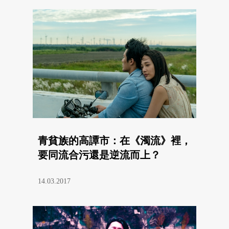
青貧族的高譚市：在《濁流》裡，
要同流合污還是逆流而上？
14.03.2017