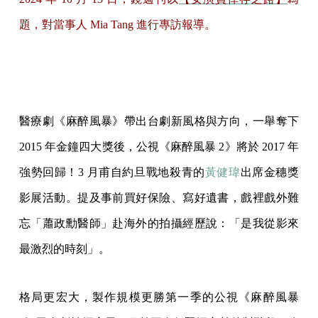
題，對當事人 Mia Tang 進行專訪報導。
醫療劇《麻醉風暴》帶出台劇新風格與方向，一舉奪下
2015 年金鐘四大獎後，公視《麻醉風暴 2》將於 2017 年
強勢回歸！3 月甫自約旦戰地殺青的
黃健瑋
出席金穗獎
影展活動。提及事前買好保險、寫好遺書，戲裡戲外難
忘「蕭政勳醫師」赴海外的拍攝經歷說：「是我從影來
最激烈的時刻」。
格局更宏大，製作規模更勝第一季的公視《麻醉風暴