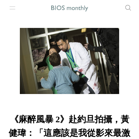
《麻醉風暴 2》赴約旦拍攝，黃
健瑋：「這應該是我從影來最激