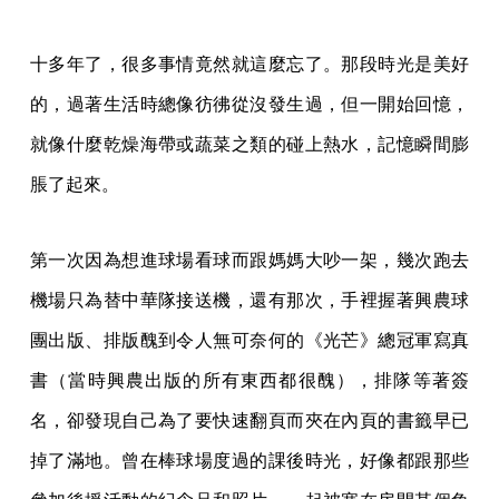
十多年了，很多事情竟然就這麼忘了。那段時光是美好
的，過著生活時總像彷彿從沒發生過，但一開始回憶，
就像什麼乾燥海帶或蔬菜之類的碰上熱水，記憶瞬間膨
脹了起來。
第一次因為想進球場看球而跟媽媽大吵一架，幾次跑去
機場只為替中華隊接送機，還有那次，手裡握著興農球
團出版、排版醜到令人無可奈何的《光芒》總冠軍寫真
書（當時興農出版的所有東西都很醜），排隊等著簽
名，卻發現自己為了要快速翻頁而夾在內頁的書籤早已
掉了滿地。曾在棒球場度過的課後時光，好像都跟那些