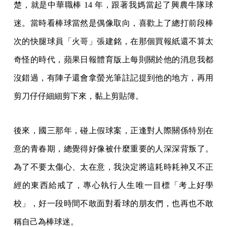
楚，就是中華職棒 14 年，跟著我媽當起了興農牛隊球
迷。當時看棒球當然是偶像取向，喜歡上了總打前段棒
次的快腿球員「火哥」張建銘，在那個買報紙還不算太
奇怪的時代，蘋果日報體育版上每則關於他的消息我都
沒錯過，有陣子還會拿螢光筆註記提到他的地方，再用
剪刀仔仔細細剪下來，黏上剪貼簿。
後來，國三那年，碰上假球案，正逢對人際關係特別在
意的青春期，總覺得好像被什麼重要的人深深背叛了。
為了不要太傷心、太在意，我決定將這耗時耗神又不正
經的東西給戒了，專心執行人生唯一目標「考上好學
校」，好一段時間不敢面對看球的朋友們，也再也不敢
稱自己為棒球迷。