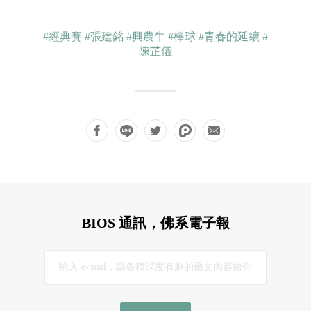
#經典賽
#張建銘
#興農牛
#棒球
#青春的延續
#
陳芷儀
BIOS 通訊，佛系電子報