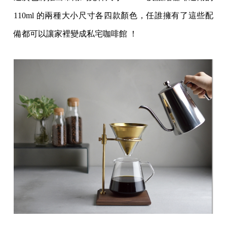
110ml 的兩種大小尺寸各四款顏色，任誰擁有了這些配
備都可以讓家裡變成私宅咖啡館 ！