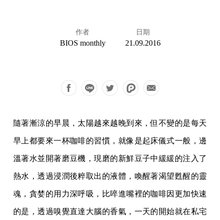
作者
日期
BIOS monthly
21.09.2016
隨著漸涼的早晨，太陽越來越晚到來，但不變的是每天
早上都要來一杯咖啡的習慣，就像是起床儀式一般，邊
溫著水並開著磨豆機，現磨的新鮮豆子中緩緩的注入了
熱水，透過浸潤後粹取出的液體，喚醒著渴望甦醒的靈
魂，貪婪的用力深呼吸，比啐進嘴裡的咖啡因更加快速
的是，透過嗅覺直達大腦的香氣，一天的開始就在私宅