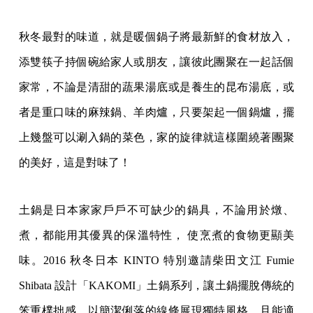
秋冬最對的味道，就是暖個鍋子將最新鮮的食材放入，
添雙筷子持個碗給家人或朋友，讓彼此團聚在一起話個
家常，不論是清甜的蔬果湯底或是養生的昆布湯底，或
者是重口味的麻辣鍋、羊肉爐，只要架起一個鍋爐，擺
上幾盤可以涮入鍋的菜色，家的旋律就這樣圍繞著團聚
的美好，這是對味了！
土鍋是日本家家戶戶不可缺少的鍋具，不論用於燉、
煮，都能用其優異的保溫特性， 使烹煮的食物更顯美
味。2016 秋冬日本 KINTO 特別邀請柴田文江 Fumie
Shibata 設計「KAKOMI」土鍋系列，讓土鍋擺脫傳統的
笨重樸拙感，以簡潔俐落的線條展現獨特風格，且能適