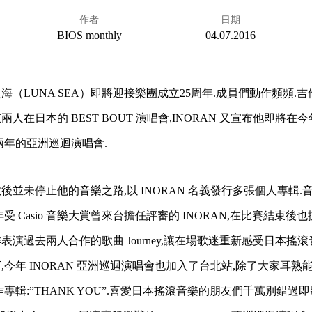
作者
日期
BIOS monthly
04.07.2016
（LUNA SEA）即將迎接樂團成立25周年.成員們動作頻頻.吉他手
束兩人在日本的 BEST BOUT 演唱會,INORAN 又宣布他即將在今
兩年的亞洲巡迴演唱會.
後並未停止他的音樂之路,以 INORAN 名義發行多張個人專輯.
受 Casio 音樂大賞曾來台擔任評審的 INORAN,在比賽結束後
演過去兩人合作的歌曲 Journey,讓在場歌迷重新感受日本搖滾
,今年 INORAN 亞洲巡迴演唱會也加入了台北站,除了大家耳熟
專輯:”THANK YOU”.喜愛日本搖滾音樂的朋友們千萬別錯過即將在