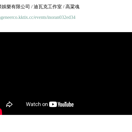
娛樂有限公司 / 迪瓦克工作室 / 高粱魂
ingeneerco.kktix.cc/events/inoran032ed34