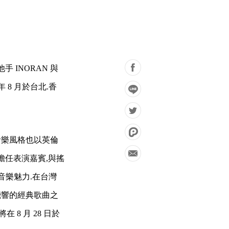
 INORAN 與
年 8 月於台北.香
音樂風格也以英倫
也擔任表演嘉賓,與搖
音樂魅力.在台灣
能響的經典歌曲之
 8 月 28 日於