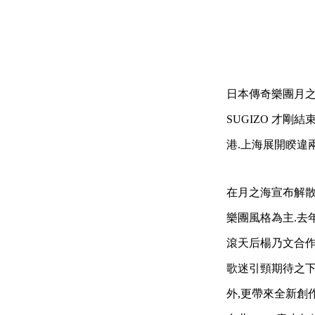
日本傳奇樂團月之海
SUGIZO 才剛結
港.上海展開睽違
在月之海宣布解散
樂團風格為主.去年
滾天后楊乃文合作表
歌迷引頸期待之下
外,更帶來全新創作