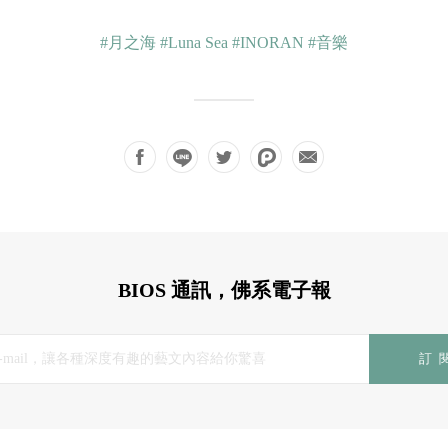
#月之海
#Luna Sea
#INORAN
#音樂
BIOS 通訊，佛系電子報
訂