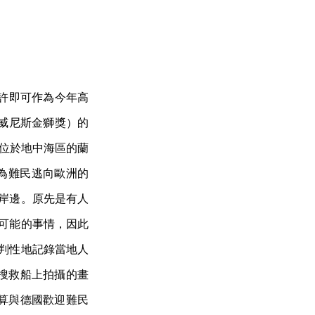
或許即可作為今年高
 年威尼斯金獅獎）的
造訪位於地中海區的蘭
成為難民逃向歐洲的
海岸邊。原先是有人
不可能的事情，因此
批判性地記錄當地人
搜救船上拍攝的畫
算與德國歡迎難民