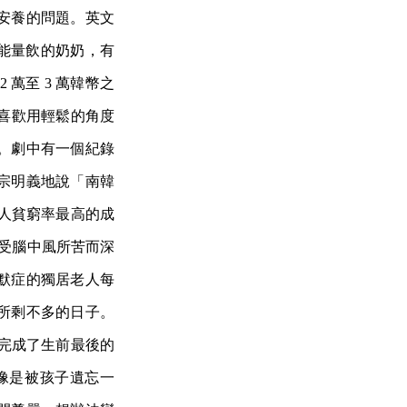
安養的問題。英文
賣能量飲的奶奶，有
萬至 3 萬韓幣之
g）喜歡用輕鬆的角度
。劇中有一個紀錄
宗明義地說「南韓
年人貧窮率最高的成
，受腦中風所苦而深
默症的獨居老人每
所剩不多的日子。
們完成了生前最後的
像是被孩子遺忘一