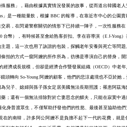
特殊服務」，藉由根據真實情況發展的故事，從而道出韓國老人
chus」是一種能量飲，根據 BBC 的報導，在靠近市中心的公園
交易，在閃避警察關切的情形下已持續一陣子，一次性服務在 2 
800 台幣），有時候甚至會給熟客折扣。李在容導演（E J-Yon
的主題，這一次也用了詼諧的包裝，探觸老年安養與死亡等問題
用偷拍的方式一窺阿嬤的所作所為，彷彿是導演自己的替身，開
 名的經濟成長規模，但卻是經濟合作暨發展組織（OECD）中老
鏡頭轉向 So-Young 阿嬤的顧客，他們的悲涼處境也不亞於她
因為兒子、媳婦與孫子孫女定居美國無法長期照護；罹患阿茲海
服藥；還有一個無法排除對於亡妻思念的鰥夫，只能在寂寞中過
 彷彿菩薩化身普渡眾生，不僅幫助抒發他們的性慾、最後甚至協助他
 現在的南韓，許多阿公阿嬤不是負擔不起下一代的花費，就是