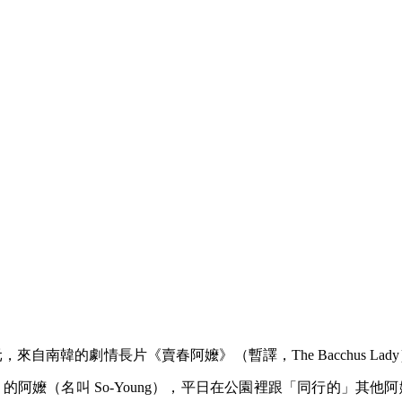
來自南韓的劇情長片《賣春阿嬤》（暫譯，The Bacchus La
的阿嬤（名叫 So-Young），平日在公園裡跟「同行的」其他