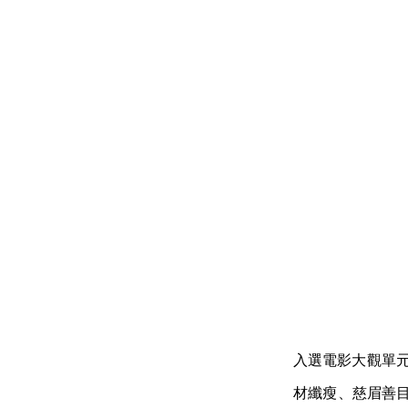
入選電影大觀單元，
材纖瘦、慈眉善目