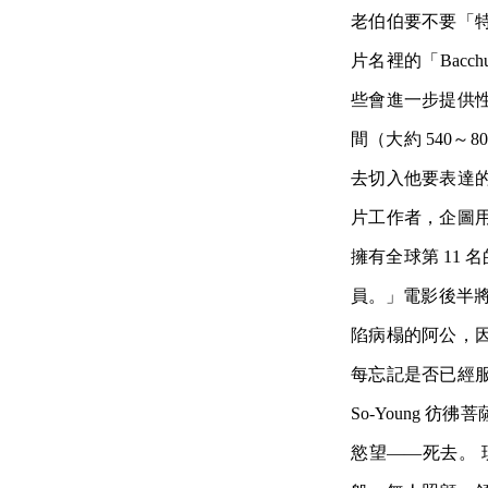
老伯伯要不要「
片名裡的「Bac
些會進一步提供性
間（大約 540～
去切入他要表達
片工作者，企圖
擁有全球第 11
員。」電影後半將
陷病榻的阿公，
每忘記是否已經
So-Young
慾望——死去。