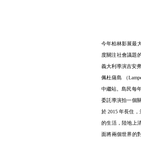
今年柏林影展最大獎
度關注社會議題的指
義大利導演吉安弗蘭
佩杜薩島 （Lam
中繼站。島民每年
委託導演拍一個關
於 2015 年
的生活，陸地上
面將兩個世界的