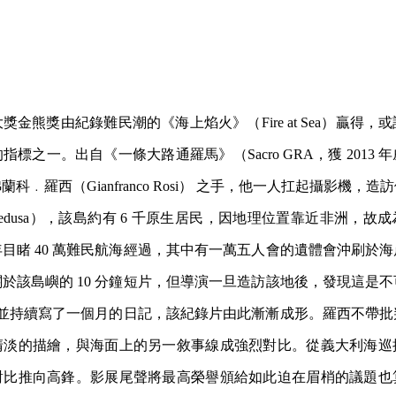
金熊獎由紀錄難民潮的《海上焰火》（Fire at Sea）贏得，
標之一。出自《一條大路通羅馬》（Sacro GRA，獲 2013
科﹒羅西（Gianfranco Rosi） 之手，他一人扛起攝影機，
pedusa），該島約有 6 千原生居民，因地理位置靠近非洲，故
目睹 40 萬難民航海經過，其中有一萬五人會的遺體會沖刷於
於該島嶼的 10 分鐘短片，但導演一旦造訪該地後，發現這是
長住，並持續寫了一個月的日記，該紀錄片由此漸漸成形。羅西不帶
清淡的描繪，與海面上的另一敘事線成強烈對比。從義大利海巡
對比推向高鋒。影展尾聲將最高榮譽頒給如此迫在眉梢的議題也