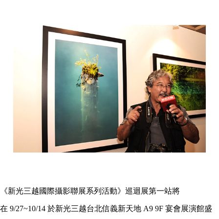
《新光三越國際攝影聯展系列活動》巡迴展第一站將
在 9/27~10/14 於新光三越台北信義新天地 A9 9F 宴會展演館盛