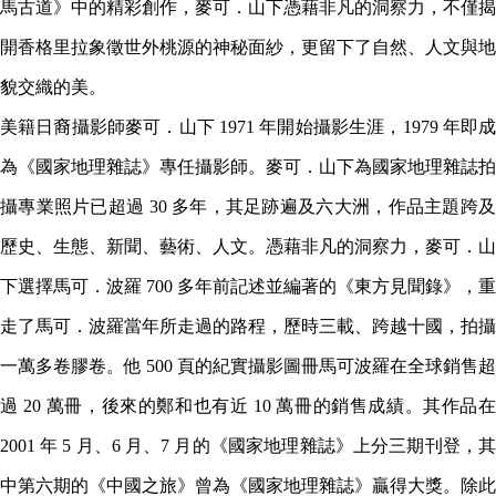
馬古道》中的精彩創作，麥可．山下憑藉非凡的洞察力，不僅揭
開香格里拉象徵世外桃源的神秘面紗，更留下了自然、人文與地
貌交織的美。
美籍日裔攝影師麥可．山下 1971 年開始攝影生涯，1979 年即成
為《國家地理雜誌》專任攝影師。麥可．山下為國家地理雜誌拍
攝專業照片已超過 30 多年，其足跡遍及六大洲，作品主題跨及
歷史、生態、新聞、藝術、人文。憑藉非凡的洞察力，麥可．山
下選擇馬可．波羅 700 多年前記述並編著的《東方見聞錄》，重
走了馬可．波羅當年所走過的路程，歷時三載、跨越十國，拍攝
一萬多卷膠卷。他 500 頁的紀實攝影圖冊馬可波羅在全球銷售超
過 20 萬冊，後來的鄭和也有近 10 萬冊的銷售成績。其作品在
2001 年 5 月、6 月、7 月的《國家地理雜誌》上分三期刊登，其
中第六期的《中國之旅》曾為《國家地理雜誌》贏得大獎。除此