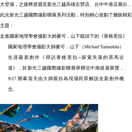
大登場，之後將巡迴至新光三越高雄左營店、台中中港店展出，
此次新光三越國際攝影聯展系列活動，特別精心規劃了幾個精彩
主題：
走進國家地理學會攝影大師麥可．山下鏡頭下的《香格里拉》
國家地理學會攝影大師麥可．山下（Michael Yamashita）
生涯最新創作《尋訪香格里拉─探索失落的茶馬古
道》，於新光三越國際攝影聯展舉辦北中南巡迴展覽，
9/27 開幕當天由大師親自為現場民眾解說全新創作概
念。