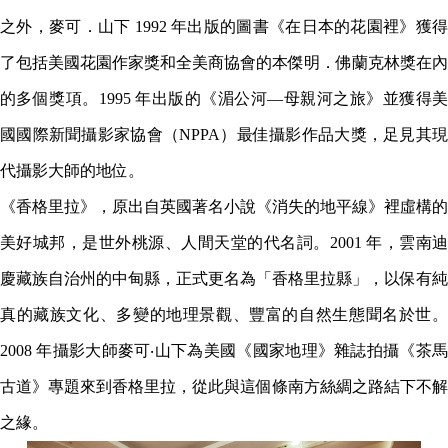
之外，麥可．山下 1992 年出版的圖書《在日本的花園裡》獲得
了包括美國花園作家獎和全美商協會的本傑明．佛蘭克林獎在內
的多個獎項。1995 年出版的《湄公河—母親河之旅》並獲得美
國國際新聞攝影家協會（NPPA）最佳攝影作品大獎，足見其現
代攝影大師的地位。
《香格里拉》，原出自英國著名小說《消失的地平線》裡虛構的
美好城邦，是世外桃源、人間天堂的代名詞。2001 年，雲南迪
慶藏族自治州的中甸縣，正式更名為「香格里拉縣」，以保有純
真的藏族文化、多變的地理景觀、豐富的自然生態聞名於世。
2008 年攝影大師麥可‧山下為美國《國家地理》雜誌拍攝《茶馬
古道》專題來到香格里拉，從此與這個條南方絲綢之路結下不解
之緣。