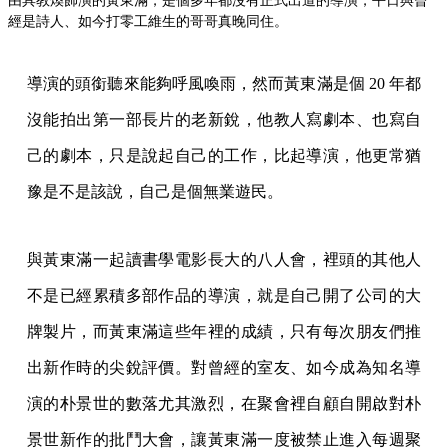
由具教煥飾演的黃東滿，是個多年都沒有正式出道的導演，平日與曾
經是詩人、如今打零工維生的哥哥真晚同住。
導演的頭銜聽來能夠呼風喚雨，然而黃東滿是個 20 年都
沒能拍出第一部長片的老新銳，他教人寫劇本、也寫自
己的劇本，只是說起自己的工作，比起導演，他更常猶
豫是不是該說，自己是個無業遊民。
與黃東滿一起讀書學電影長大的八人會，裡頭的其他人
不是已經累積多部作品的導演，就是自己開了公司的大
牌製片，而黃東滿這些年裡的成績，只有每次朋友們推
出新作時的尖銳評價。對曾經的室友、如今成為知名導
演的朴景世的數落尤其激烈，在聚會裡自顧自開啟對朴
景世新作的批鬥大會，讓黃東滿一度被禁止進入每週聚