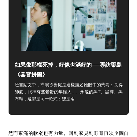
如果像那樣死掉，好像也滿好的──專訪藥島
《器官拼圖》
臉書貼文中，導演徐譽庭是這樣描述她眼中的藥島：長得
帥氣，眼神有些憂鬱的年輕人……永遠的黑T、黑褲、黑
布鞋，還都是同一款式；總是兩
然而東滿的軟弱也有力量。回到家見到哥哥再次企圖自