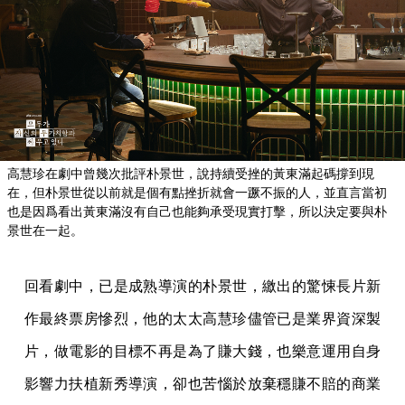
高慧珍在劇中曾幾次批評朴景世，說持續受挫的黃東滿起碼撐到現
在，但朴景世從以前就是個有點挫折就會一蹶不振的人，並直言當初
也是因爲看出黃東滿沒有自己也能夠承受現實打擊，所以決定要與朴
景世在一起。
回看劇中，已是成熟導演的朴景世，繳出的驚悚長片新
作最終票房慘烈，他的太太高慧珍儘管已是業界資深製
片，做電影的目標不再是為了賺大錢，也樂意運用自身
影響力扶植新秀導演，卻也苦惱於放棄穩賺不賠的商業