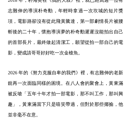
2018 年，朴海英在《我的大叔》裡，就已經寫過一位有
志難伸的導演朴奇勳，年輕時拿過一次坎城的短片獎
項，電影路卻沒有從此飛黃騰達，第一部劇情長片被腰
斬後的二十年，懷抱導演夢的朴奇勳遲遲沒能拍出自己
的首部長片，最終做起清潔工，願望從拍一部自己的電
影，變成請哥哥好好吃一次金槍魚。
2026 年的《努力克服自卑的我們》裡，有志難伸的老新
銳再一次面臨同樣的困境。在八人會的聚會上，黃東滿
被反嗆「五年十年才拍一部電影，那不叫工作，那叫興
趣」，黃東滿當下只是嘻笑帶過，但對於那些揶揄，他
並非毫不在意。