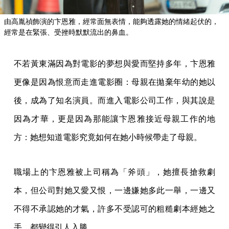
由高胤禎飾演的卞恩雅，經常面無表情，能夠透露她的情緒起伏的，
經常是在緊張、受挫時默默流出的鼻血。
不若黃東滿因為對電影的夢想與愛而堅持多年，卞恩雅
更像是因為恨意而走進電影圈：母親在拋棄年幼的她以
後，成為了知名演員。而進入電影公司工作，與其說是
因為才華，更是因為那能讓卞恩雅接近母親工作的地
方：她想知道電影究竟如何在她小時候帶走了母親。
職場上的卞恩雅被上司稱為「斧頭」，她擅長搶救劇
本，但公司對她又愛又恨，一邊嫌她多此一舉，一邊又
不得不承認她的才氣，許多不受認可的粗糙劇本經她之
手，都變得引人入勝。