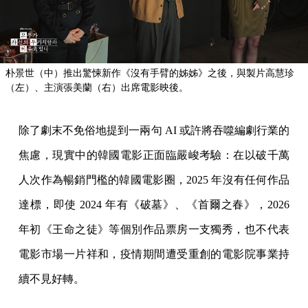
朴景世（中）推出驚悚新作《沒有手臂的姊姊》之後，與製片高慧珍
（左）、主演張美蘭（右）出席電影映後。
除了劇末不免俗地提到一兩句 AI 或許將吞噬編劇行業的
焦慮，現實中的韓國電影正面臨嚴峻考驗：在以破千萬
人次作為暢銷門檻的韓國電影圈，2025 年沒有任何作品
達標，即使 2024 年有《破墓》、《首爾之春》，2026
年初《王命之徒》等個別作品票房一支獨秀，也不代表
電影市場一片祥和，疫情期間遭受重創的電影院事業持
續不見好轉。