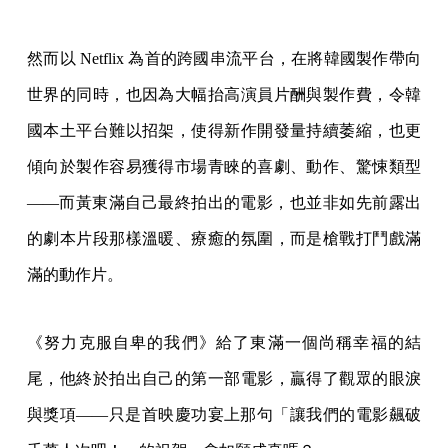
然而以 Netflix 為首的跨國串流平台，在將韓國製作帶向
世界的同時，也因為大幅抬高演員片酬與製作費，令韓
國本土平台難以招架，使得新作開發量持續萎縮，也更
傾向於製作容易獲得市場青睞的喜劇、動作、驚悚類型
——而黃東滿自己最終拍出的電影，也並非如先前露出
的劇本片段那樣溫暖、療癒的氛圍，而是槍戰打鬥戲滿
滿的動作片。
《努力克服自卑的我們》給了東滿一個尚稱幸福的結
尾，他終於拍出自己的第一部電影，贏得了觀眾的眼淚
與獎項——只是首映慶功宴上那句「讓我們的電影飆破