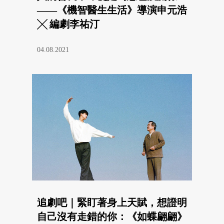
——《機智醫生生活》導演申元浩
╳ 編劇李祐汀
04.08.2021
追劇吧｜緊盯著身上天賦，想證明
自己沒有走錯的你：《如蝶翩翩》