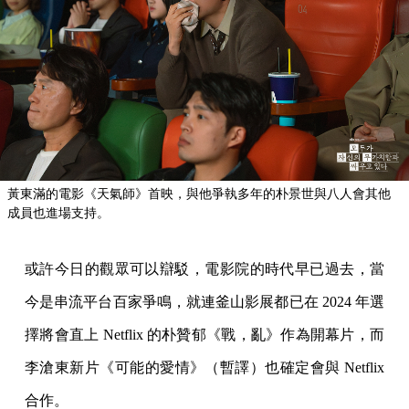
黃東滿的電影《天氣師》首映，與他爭執多年的朴景世與八人會其他
成員也進場支持。
或許今日的觀眾可以辯駁，電影院的時代早已過去，當
今是串流平台百家爭鳴，就連釜山影展都已在 2024 年選
擇將會直上 Netflix 的朴贊郁《戰，亂》作為開幕片，而
李滄東新片《可能的愛情》（暫譯）也確定會與 Netflix
合作。