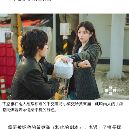
卞恩雅在兩人經常相遇的平交道將小菜交給黃東滿，此時兩人的手錶
都閃爍著表示情緒平穩的綠色。
需要被拯救的黃東滿（和他的劇本），也遇上了擅長拯