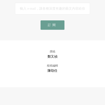
訂閱
撰稿
鄭又禎
核稿編輯
陳劭任