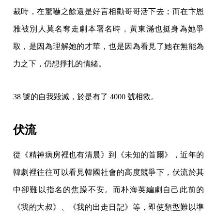
裁時，在驚嚇之餘還是好言相勸哥哥活下去；而在卞恩
雅被別人莫名奪走劇本署名時，黃東滿也挺身為她爭
取，是因為理解她的才華，也是因為看見了她在無能為
力之下，仍想掙扎的情緒。
38 號的自我毀滅，於是有了 4000 號相救。
伏流
從《精神病房裡也有清晨》到《未知的首爾》，近年的
韓劇裡往往可以看見韓國社會的高度競爭下，伏流於其
中卻難以指名的焦躁不安。而朴海英編劇自己此前的
《我的大叔》、《我的出走日記》等，即使類型難以準