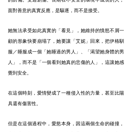
面對善意的真實反應，是驅逐，而不是接受。
她無法承受如此真實的「看見」，她維持的憤怒不屑一
顧的形象快要崩塌了，她要讓「艾妮」回來，把伊格馴
服／睡服成一個「她睡過的男人」、「渴望她身體的男
人」，而不是「一個看到她真的悲傷的人」，這讓她感
覺到安全。
在這個時刻，愛情變成了一種侵入性的力量，甚至比陽
具還有傷害性。
但是在這個過程中，愛慾本身，因這兩個生命的碰撞，