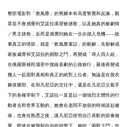
整部電影對「救風塵」的舊腳本有高度警覺和反諷，觀
眾並不會感覺到艾諾拉渴望被拯救，以及她真的被劇情
／男主拯救，反而是感覺到她在一步步踏入危機——故
事真正的情節，就是「救風塵童話」的裂解，先裂解成
家族威脅和艾諾拉的困獸之鬥，再變成「尋人四人組」
在俄羅斯移民場景中脫線喜劇的公路旅行，最後再變成
幾人一起面對真相和真正的絕對上位者。無論是在脫衣
舞俱樂部、在和凡尼亞的交往中，還是在凡尼亞父親手
下的各種宰制下，艾諾拉一直是以一個強烈主體性的行
動者去和世界互動的。她會在老闆不放假的時候談起健
保，也會在熟悉之後，讓凡尼亞按照自己喜歡的節奏做
愛。即使在被限制自由的狀態下，她的「困獸之鬥」也