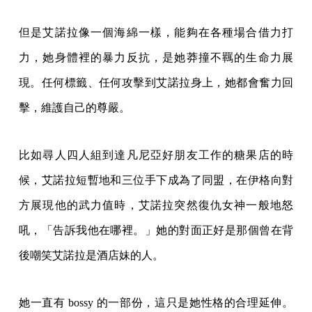
但是艾諾拉像一個海綿一樣，能夠在各種場合借力打
力，她身體裡的暴力反抗，是她莽撞不羈的生命力展
現。任何標籤、任何攻擊到艾諾拉身上，她都會奮力回
擊，維護自己的尊嚴。
比如尋人四人組到達凡尼亞好朋友工作的糖果店的時
候，艾諾拉短暫地和三位手下成為了同盟，在伊格向對
方展現他的武力值時，艾諾拉突然復仇女神一般地怒
吼，「告訴我他在哪裡。」她的對面正好是那個曾在背
後嘲笑艾諾拉是酒店妹的人。
她一直有 bossy 的一部份，這只是她性格的合理延伸。