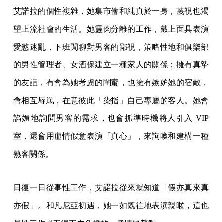
艾諾拉的個性複雜，她集市儈和純真於一身，蔑視也渴
望上流社會的生活。她靈肉分離的工作，戴上面具表演
愛慾迷亂，下班閒聊對男客的鄙視，策略性地和俱樂部
的男性管理者、女酒保建立一種家人的關係；擁有真摯
的友誼，有會為她考慮的閨蜜，也擁有嫉妒她的宿敵，
會相互辱罵，在意彼此「染指」自己專屬的客人。她會
諂媚地詢問男客的需求，也會抓準時機將人引入 VIP
室，還會用虛情假意表演「真心」，來詢喚和建構一種
熟客關係。
日復一日從事性工作，艾諾拉從來就知道「假亦真來真
亦假」。和凡尼亞初遇，她一如既往地表演親暱，這也