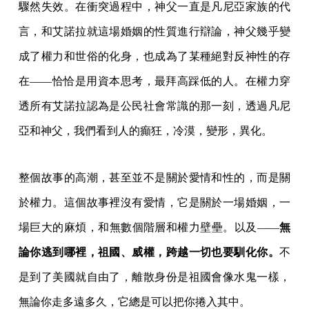
驟然失效。在衝突過程中，神父一直是凡尼亞家族的代
言，和艾諾拉就這場婚姻的性質進行辯論，神父幾乎變
成了權力和世俗的化身，也成為了某種絕對反神性的存
在——恰恰是用資本思考，最拜高踩低的人。在權力穿
透所有艾諾拉認為是公民社會常識的那一刻，透過凡尼
亞和神父，我們看到人的癲狂，冷漠，變形，異化。
整個故事的高潮，甚至並不是關於愛情和性的，而是關
於權力。這個故事裡沒有愛情，它是關於一場婚姻，一
場巨大的麻煩，和無數個階層和權力壁壘。以及——
無
論你逃到哪裡，祖國、威權，跨越一切也要馴化你。
不
是到了美國就自由了，離散身份是祖國會像水鬼一樣，
無論你走多遠多久，它總是可以把你捲入其中。