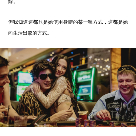
餘。
但我知道這都只是她使用身體的某一種方式，這都是她
向生活出擊的方式。