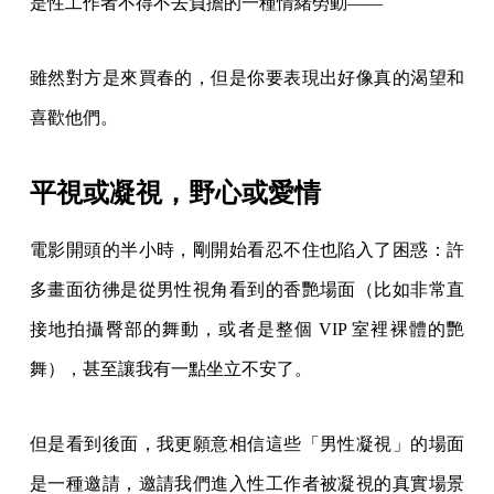
是性工作者不得不去負擔的一種情緒勞動——
雖然對方是來買春的，但是你要表現出好像真的渴望和
喜歡他們。
平視或凝視，野心或愛情
電影開頭的半小時，剛開始看忍不住也陷入了困惑：許
多畫面彷彿是從男性視角看到的香艷場面（比如非常直
接地拍攝臀部的舞動，或者是整個 VIP 室裡裸體的艷
舞），甚至讓我有一點坐立不安了。
但是看到後面，我更願意相信這些「男性凝視」的場面
是一種邀請，邀請我們進入性工作者被凝視的真實場景