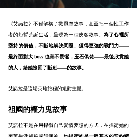
《艾諾拉》不僅解構了救風塵故事，甚至把一個性工作
者的短暫荒誕生活，呈現為一種俠客敘事。
為了心裡所
堅持的價值，不斷地解決問題、獲得更強的戰鬥力——
最終面對大 boss 也毫不畏懼，玉石俱焚——最後欣賞她
的人，給她撿回了斷劍——的故事。
艾諾拉是這場英雌旅程的絕對主體。
祖國的權力鬼故事
艾諾拉不是在用捍衛自己愛情夢想的方式，在捍衛她的
奢華生活和跨國婚姻的。
她捍衛的是一種基本的契約精