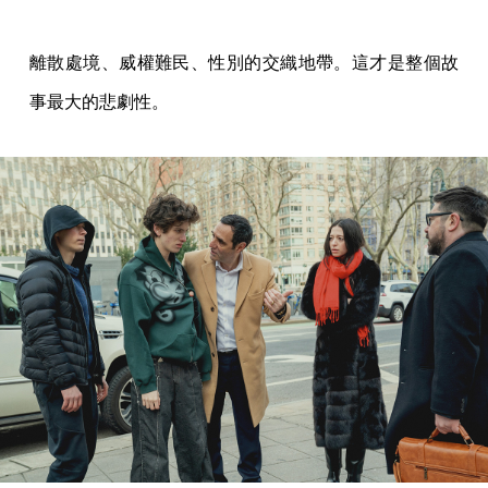
離散處境、威權難民、性別的交織地帶。這才是整個故
事最大的悲劇性。