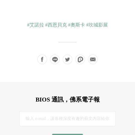
#艾諾拉
#西恩貝克
#奧斯卡
#坎城影展
BIOS 通訊，佛系電子報