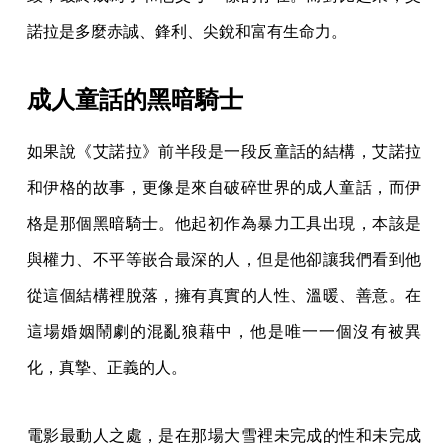
諾拉是多麼赤誠、鋒利、尖銳和富有生命力。
成人童話的黑暗騎士
如果說《艾諾拉》前半段是一段反童話的結構，艾諾拉
和伊格的故事，更像是來自破碎世界的成人童話，而伊
格是那個黑暗騎士。他起初作為暴力工具出現，本該是
與權力、不平等嵌合最深的人，但是他卻讓我們看到他
從這個結構裡脫落，擁有真實的人性、溫暖、善意。在
這場婚姻鬧劇的混亂狼藉中，他是唯一一個沒有被異
化，真摯、正義的人。
電影最動人之處，是在那場大雪裡未完成的性和未完成