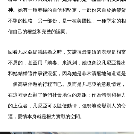
神
。她有一種莽撞的自信和堅定，一部份來自於她桀驁
不馴的性格，另一部份，是一種美國性，一種堅定的相
信自己的權益和完整的認同。
回看凡尼亞提議結婚之時，艾諾拉最開始的表現是相當
不屑的，甚至用「嬌妻」來諷刺，她也會說凡尼亞提出
和她結婚這件事很混蛋，因為她是非常清醒地知道這是
一個高級伴遊的行程而已。反而是凡尼亞的意亂情迷，
在這裡更凸顯了他們社會地位的差距：作為體制和權力
的上位者，凡尼亞可以隨便動情，強勢地改變別人的命
運，愛情本身就是權力實戰的空間。