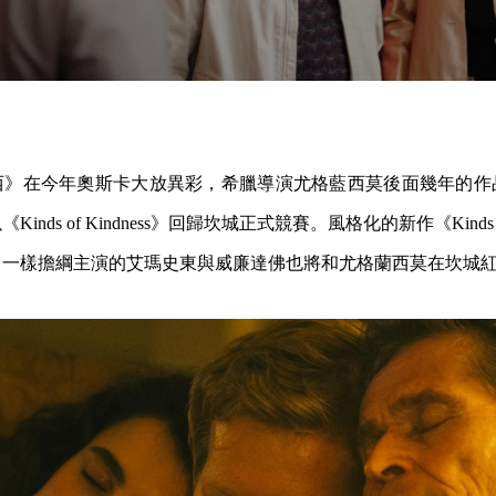
西》在今年奧斯卡大放異彩，希臘導演尤格藍西莫後面幾年的作
nds of Kindness》回歸坎城正式競賽。風格化的新作《Kinds of
，一樣擔綱主演的艾瑪史東與威廉達佛也將和尤格蘭西莫在坎城