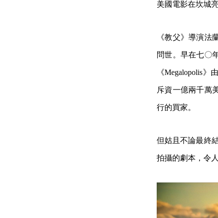
美國電影在坎城
《教父》導演法
問世。早在七〇
《Megalop
斥資一億兩千萬
行的買家。
但姑且不論最終結
拍攝的劇本，令