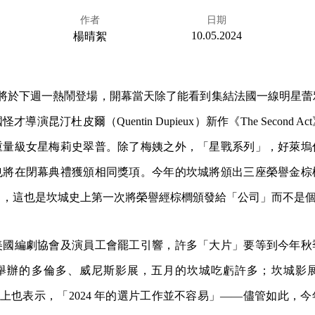
作者
日期
10.05.2024
楊晴絮
影展將於下週一熱鬧登場，開幕當天除了能看到集結法國一線明星
導演昆汀杜皮爾（Quentin Dupieux）新作《The Second 
重量級女星梅莉史翠普。除了梅姨之外，「星戰系列」，好萊塢
也將在閉幕典禮獲頒相同獎項。今年的坎城將頒出三座榮譽金棕
力，這也是坎城史上第一次將榮譽經棕櫚頒發給「公司」而不是
美國編劇協會及演員工會罷工引響，許多「大片」要等到今年秋
辦的多倫多、威尼斯影展，五月的坎城吃虧許多；坎城影展藝術總
記者會上也表示，「2024 年的選片工作並不容易」——儘管如此，