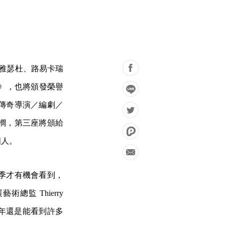
蕾雅瑟杜、路易卡瑞
Act》，也將頒發榮譽
傳奇導演／編劇／
櫚，第三座將頒給
個人。
季才有機會看到，
監 Thierry
今年還是能看到許多