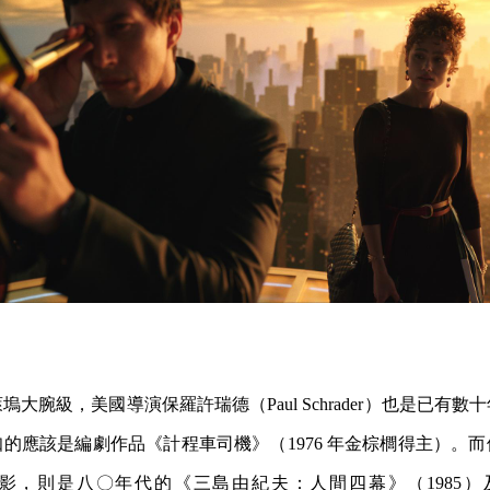
大腕級，美國導演保羅許瑞德（Paul Schrader）也是已有
的應該是編劇作品《計程車司機》（1976 年金棕櫚得主）。
，則是八〇年代的《三島由紀夫：人間四幕》（1985）及《Patt