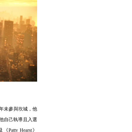
數十年未參與坎城，他
而他自己執導且入選
y Hearst》