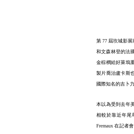
第 77 屆坎城
和文森林登的法國怪才
金棕櫚給好萊塢
製片喬治盧卡斯
國際知名的吉卜
本以為受到去年
相較於靠近年尾舉
Fremaux 在