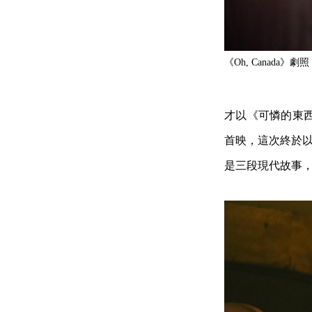
《Oh, Canada》劇照
才以《可憐的東
首映，這次終於以《Ki
是三段現代故事