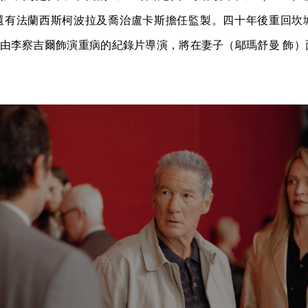
前者還有法蘭西斯柯波拉及喬治盧卡斯擔任監製。四十年後重回坎
ada》則由李察吉爾飾演重病的紀錄片導演，將在妻子（鄔瑪舒曼 飾