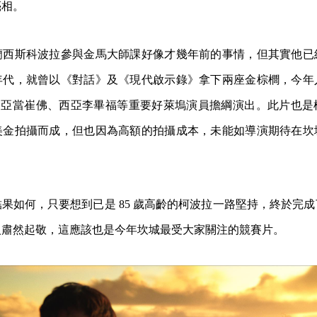
亮相。
蘭西斯科波拉參與金馬大師課好像才幾年前的事情，但其實他已
年代，就曾以《對話》及《現代啟示錄》拿下兩座金棕櫚，今年
olis》由亞當崔佛、西亞李畢福等重要好萊塢演員擔綱演出。此片也
美金拍攝而成，但也因為高額的拍攝成本，未能如導演期待在坎
果如何，只要想到已是 85 歲高齡的柯波拉一路堅持，終於完
人肅然起敬，這應該也是今年坎城最受大家關注的競賽片。