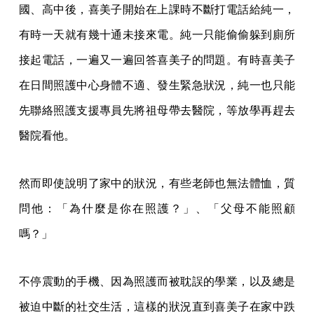
國、高中後，喜美子開始在上課時不斷打電話給純一，
有時一天就有幾十通未接來電。純一只能偷偷躲到廁所
接起電話，一遍又一遍回答喜美子的問題。有時喜美子
在日間照護中心身體不適、發生緊急狀況，純一也只能
先聯絡照護支援專員先將祖母帶去醫院，等放學再趕去
醫院看他。
然而即使說明了家中的狀況，有些老師也無法體恤，質
問他：「為什麼是你在照護？」、「父母不能照顧
嗎？」
不停震動的手機、因為照護而被耽誤的學業，以及總是
被迫中斷的社交生活，這樣的狀況直到喜美子在家中跌