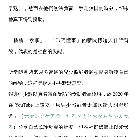
早熟」，然而在他們無法負荷、手足無措的時刻，卻未
曾真正得到援助。
一樁樁「孝順」、「乖巧懂事」的新聞標題與佳話背
後，代表的是社會的失能。
所幸隨著越來越多曾經的兒少照顧者願意挺身訴說自己
的經驗，這群隱形人不再默默無聲。
報導中少數以真名露面受訪的受訪者高橋唯，於 2020 年
在 YouTube 上設立「原兒少照顧者太郎兵衛與阿母頻
道」（
元ヤングケアラーたろべえとおかあちゃんね
る
）分享自己照護母親的經歷，也在社群媒體上以愛犬