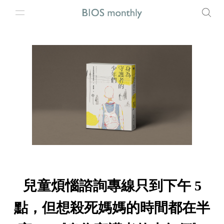
兒童煩惱諮詢專線只到下午 5
點，但想殺死媽媽的時間都在半