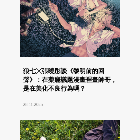
狼七╳張曉彤談《黎明前的回
聲》：在藥癮議題漫畫裡畫帥哥，
是在美化不良行為嗎？
28.11.2025