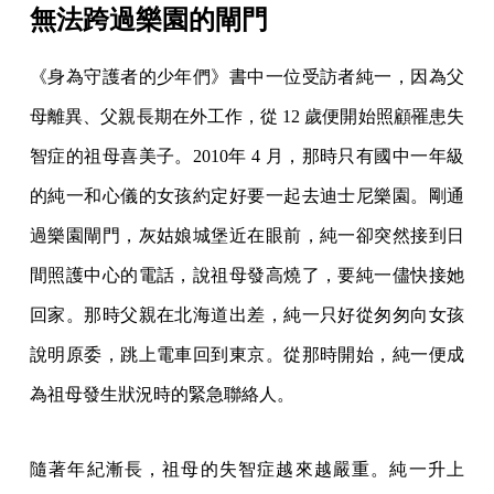
無法跨過樂園的閘門
《身為守護者的少年們》書中一位受訪者純一，因為父
母離異、父親長期在外工作，從 12 歲便開始照顧罹患失
智症的祖母喜美子。2010年 4 月，那時只有國中一年級
的純一和心儀的女孩約定好要一起去迪士尼樂園。剛通
過樂園閘門，灰姑娘城堡近在眼前，純一卻突然接到日
間照護中心的電話，說祖母發高燒了，要純一儘快接她
回家。那時父親在北海道出差，純一只好從匆匆向女孩
說明原委，跳上電車回到東京。從那時開始，純一便成
為祖母發生狀況時的緊急聯絡人。
隨著年紀漸長，祖母的失智症越來越嚴重。純一升上