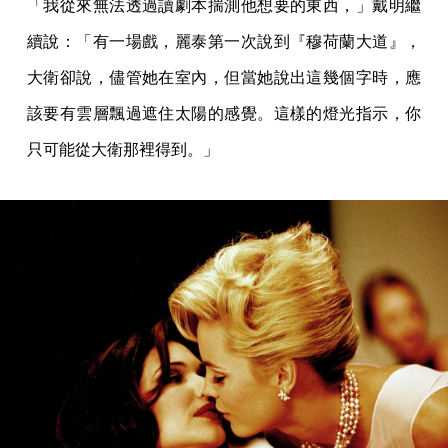
「我從來無法透過讀劇本揣測他想要的東西，」戴明繼
續說：「有一場戲，麗泰第一次說到『穆荷蘭大道』，
大衛卻說，儘管她在室內，但當她說出這幾個字時，應
該要有雲層飄過遮住太陽的感覺。這樣的燈光指示，你
只可能從大衛那裡得到。」