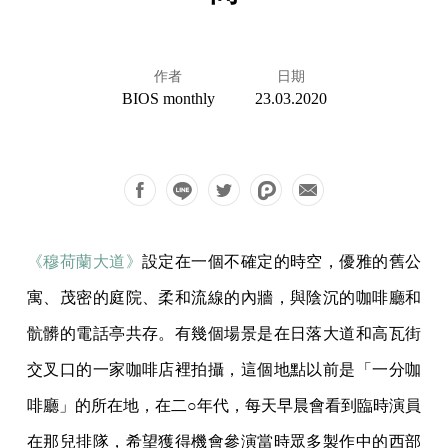
作者
日期
BIOS monthly
23.03.2020
《穆荷蘭大道》
設定在一個不確定的時空，優雅的舊公
寓、茂密的庭院、柔和流線的內牆，與陰沉的咖啡廳和
骯髒的電話亭共存。有幾個場景是在日落大道和高瓦街
交叉口的一家咖啡店裡拍攝，這個地點以前是「一分咖
啡廳」的所在地，在二○年代，每天早晨會看到臨時演員
在那兒排隊，希望獲得機會參演當時眾多製作中的西部