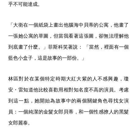
乎不可能達成。
「大衛在一個紙袋上畫出他腦海中貝蒂的公寓，他畫了
一張她公寓的草圖，但當我看著這張圖，卻無法理解他
到底畫了什麼。」菲斯科笑著說： 「當然，裡面有一個
藍色小盒子，這是故事的一部份。」
林區對於在某個特定時期大紅大紫的人不感興趣，瓊
安・雷知道他比較喜歡用相對知名度不高的演員。考慮
到這一點，她開始為故事中的兩個關鍵角色尋找女演
員：一個純潔的金髮女郎貝蒂，和一個性感撩人的黑髮
女郎麗泰。