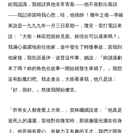
給我認識，我很訝異他非常害羞——他不喜歡出風頭
——我記得當時我心想，哇，他很帥 ！幾年之後—準確
來說是一九九九年一月三日星期一，瓊安・雷打電話來
說：『大衛・林區想跟妳見面。妳現在可以過來嗎？』
我滿心雀躍地前往他家，途中發生了輕微事故，當我到
他家後，我告訴蓋伊・波普這件事。她說：『妳讀過劇
本了嗎？妳的角色在故事一開始就發生車禍了。』我想
這有點魔幻吧。我走進去，大衛看著我，他只是說：
『好，很好。』然後我開始傻笑。
「所有女人都會愛上大衛，」賀林繼續說道：「他真是
迷死人的瀟灑，當他對你微笑時，那就像陽光灑在你身
上。他是個有愛心、有魅力又有趣的天才，我們之間有