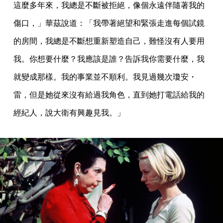
這麼多年來，我總是不斷被拒絕，像個永遠伴隨著我的
傷口，」華茲說道：「我帶著絕望和緊張走進每個試鏡
的房間，我總是不斷想重新塑造自己，難怪沒有人要用
我。你想要什麼？我應該是誰？告訴我你需要什麼，我
就變成那樣。我的事業並不順利。我見過幾次瓊安・
雷，但是她從來沒有給過我角色，直到她打電話給我的
經紀人，說大衛有興趣見我。」