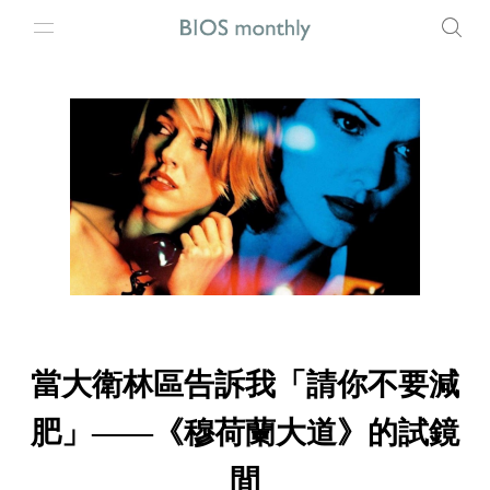
當大衛林區告訴我「請你不要減
肥」——《穆荷蘭大道》的試鏡
間