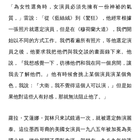
「為女性選角時，女演員必須先擁有一份神祕的氣
質，」雷說：「從《藍絲絨》到《驚狂》，他經常根據
一張照片就選定演員，但是在《穆荷蘭大道》，我們開
始以不同的方式工作。我們看遍所有照片，等他選定演
員之後，他要求我把他們與我交談的畫面錄下來。他
說，『我想感覺一下，彷彿他們和我在同一個房間，讓
我去了解他們。』他有時候會挑上某個演員演某個角
色，我說：『大衛，我不覺得這個人可以演，』但是如
果他對這些人有好感，那就無法阻止他了。」
蘿拉・艾蓮娜・賀林只來試鏡過一次，就被選定飾演麗
泰。這位墨西哥裔的美國女演員一九八五年被加冕為美