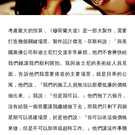
考慮龐大的預算，《穆荷蘭大道》是一部大製作，需要
打造幾個關鍵場景。製作設計傑克・菲斯科說：「與美
國廣播公司和迪士尼打交道非常麻煩，他們不會爽快給
我們錢讓我們順利開拍。我與迪士尼的美術組人員見
面，告訴他們我需要搭造的主要場景，就是貝蒂的公
寓，他們說，『我們的施工人員無法以那麼低廉的價格
做出來。』我說：『但是我可以。』他們拖了六個月，
沒有給我一個答覆讓我繼續做下去，而我們只剩下四個
星期可以搭建場景，於是他們說：『你可以依這個價格
來做，但是不可以加班或超時工作。』他們讓這件事幾