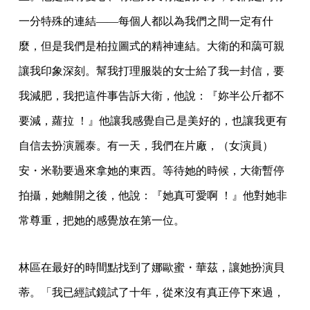
一分特殊的連結——每個人都以為我們之間一定有什
麼，但是我們是柏拉圖式的精神連結。大衛的和藹可親
讓我印象深刻。幫我打理服裝的女士給了我一封信，要
我減肥，我把這件事告訴大衛，他說：『妳半公斤都不
要減，蘿拉 ！』他讓我感覺自己是美好的，也讓我更有
自信去扮演麗泰。有一天，我們在片廠，（女演員）
安・米勒要過來拿她的東西。等待她的時候，大衛暫停
拍攝，她離開之後，他說：『她真可愛啊 ！』他對她非
常尊重，把她的感覺放在第一位。
林區在最好的時間點找到了娜歐蜜・華茲，讓她扮演貝
蒂。「我已經試鏡試了十年，從來沒有真正停下來過，