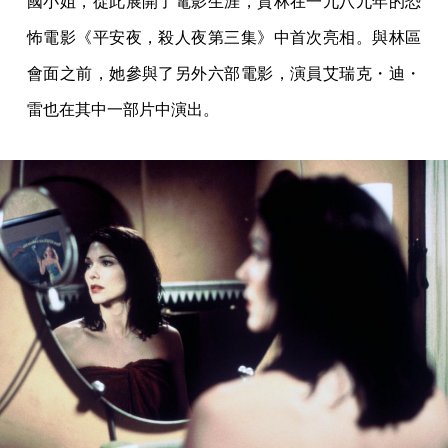
國小姐，從此展開了電影生涯，賀林在一九八九年的恐
怖電影《平安夜，殺人夜第三集》中首次亮相。與林區
會面之前，她參與了另外六部電影，演員艾瑞克・迪・
雷也在其中一部片中演出。