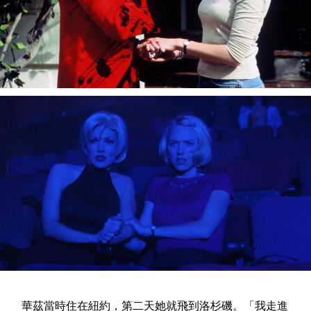
華茲當時住在紐約，第二天她就飛到洛杉磯。「我走進