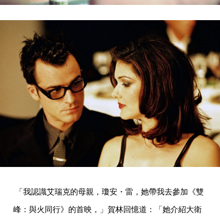
「我認識艾瑞克的母親，瓊安・雷，她帶我去參加《雙
峰：與火同行》的首映，」賀林回憶道：「她介紹大衛