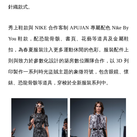
針織款式。
秀上鞋款與 NIKE 合作客制 APUJAN 專屬配色 Nike By
You 鞋款，配恐龍骨骸、書頁、花藝等道具及金屬鞋
扣，為春夏服裝注入更多運動休閒的色彩。服裝配件上
則與致力於參數化設計的築房數位團隊合作，以 3D 列
印製作一系列時光盜賊主題的象徵符號，包含眼鏡、懷
錶、恐龍骨骸等道具，穿梭於全新服裝系列中。