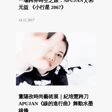
一場跨界時空之旅：APUJAN ╳ 郭
元益 《小行星 2067》
14.12.2017
董陽孜時尚藝術展｜紀培慧跨刀
APUJAN《線的進行曲》舞動水墨
線條