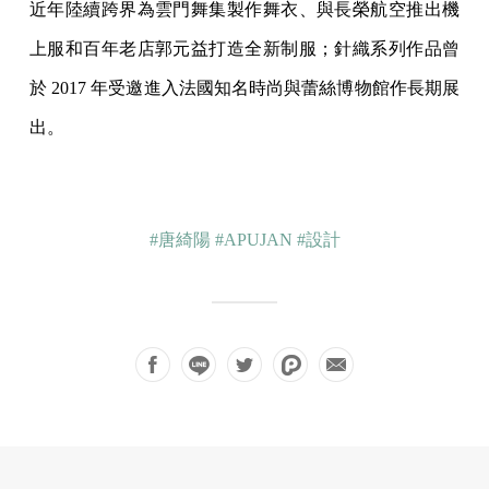
近年陸續跨界為雲門舞集製作舞衣、與長榮航空推出機
上服和百年老店郭元益打造全新制服；針織系列作品曾
於 2017 年受邀進入法國知名時尚與蕾絲博物館作長期展
出。
#唐綺陽
#APUJAN
#設計