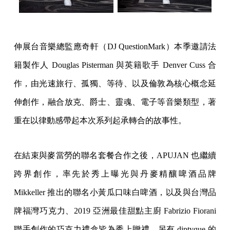
伸展台音樂總監應奇軒（DJ QuestionMark）本季邀請法
籍製作人 Douglas Pisterman 與英籍歌手 Denver Cuss 合
作，由光速旅行、孤獨、等待、以及倫敦為核心概念延
伸創作，融合放克、爵士、靈魂、電子等音樂類型，著
重在以律動感帶起本次系列起承轉合的故事性。
在結束與麥當勞的聯名套餐合作之後，APUJAN 也繼續
跨界創作，率先於秀上曝光與丹麥精釀啤酒品牌
Mikkeller 推出的聯名小黃瓜口味白啤酒，以及與台灣品
牌福灣巧克力、2019 亞洲最佳甜點主廚 Fabrizio Fiorani
聯手創作的巧克力禮盒皆為秀上贈禮。另有 diptyque 的