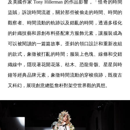
及美國作家 Tony Hillerman 的作品影響，「怪奇的時間
盜賊」訴說時間流逝，關於那些被偷走的時間、時間的
觀察者、時間流動的軌跡以及錯亂的時間，透過多樣化
的針織技藝和原創布料搭配東方服飾元素，讓服裝成為
可以被閱讀的一篇篇故事。歪斜的領口設計和重新改組
的款式，象徵被打亂的時間；服裝上色塊、線條和交錯
織線中，隱現著花開花落、枯木、恐龍骨骸、星星與時
鐘等經典品牌元素，象徵時間流動的穿梭痕跡，既復古
又科幻，展現創意總監詹朴對架空世界觀的異想。