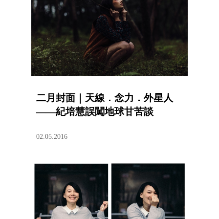
二月封面｜天線．念力．外星人
——紀培慧誤闖地球甘苦談
02.05.2016