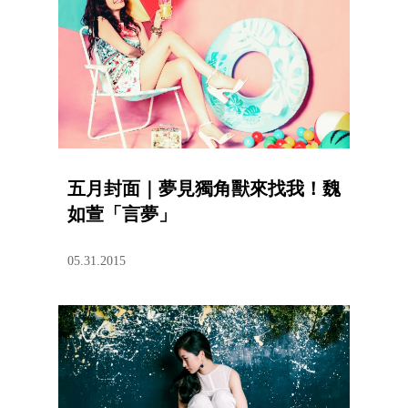
五月封面｜夢見獨角獸來找我！魏
如萱「言夢」
05.31.2015