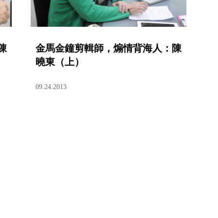
陳
金馬金鐘剪輯師，煽情背海人：陳
曉東（上）
09.24.2013