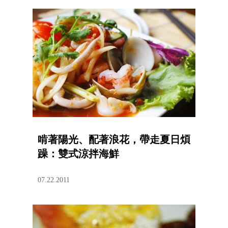
啃著陽光、配著浪花，帶走夏日煩
躁：雙式涼拌海鮮
07.22.2011