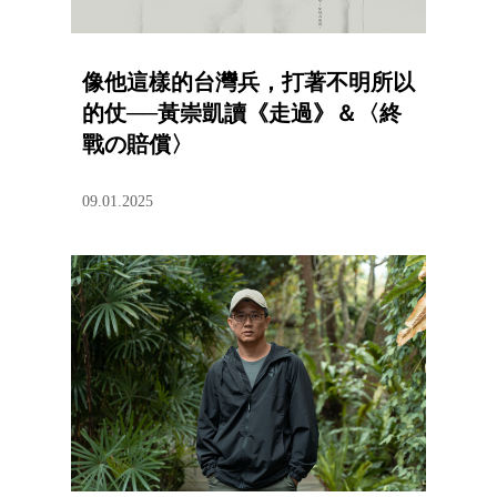
像他這樣的台灣兵，打著不明所以
的仗──黃崇凱讀《走過》＆〈終
戰の賠償〉
09.01.2025