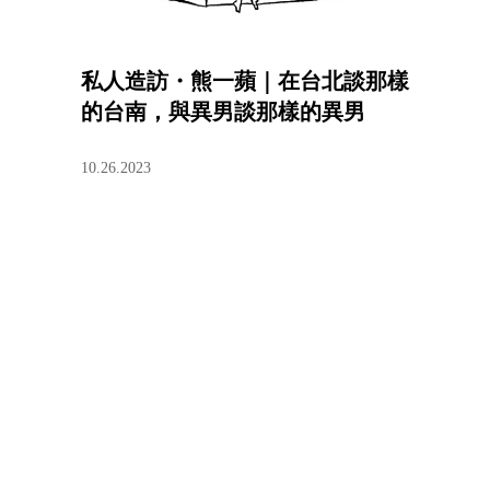
私人造訪・熊一蘋｜在台北談那樣
的台南，與異男談那樣的異男
10.26.2023