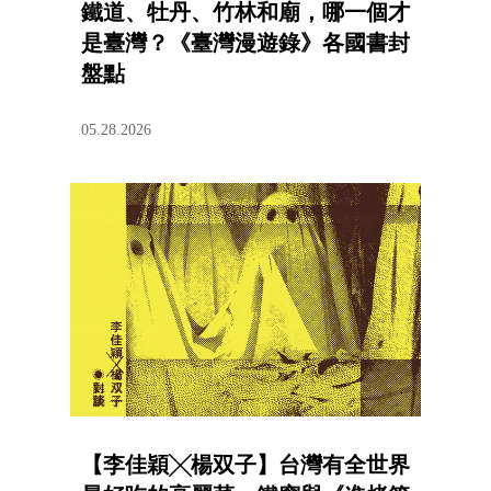
鐵道、牡丹、竹林和廟，哪一個才
是臺灣？《臺灣漫遊錄》各國書封
盤點
05.28.2026
【李佳穎╳楊双子】台灣有全世界