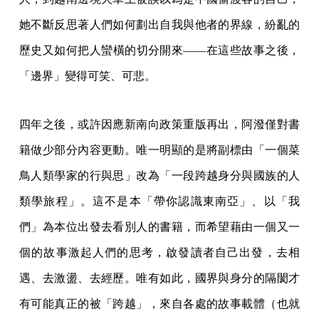
她不斷反思著人們如何劃出自我與他者的界線，紛亂的
歷史又如何把人蠻橫的切分開來——在這些故事之後，
「邊界」變得可笑、可悲。
四年之後，或許因應新南向政策重版再出，阿潑僅對書
籍做少部分內容更動。唯一明顯的是將副標由「一個菜
鳥人類學家的行與思」改為「一段跨越身分與國族的人
類學旅程」。這不是本「帶你認識東南亞」、以「我
們」為本位出發去看別人的書籍，而希望藉由一個又一
個的故事激起人們的思考，啟發讀者自己出發，去相
遇、去激盪、去經歷。唯有如此，國界與身分的隔閡才
有可能真正的被「跨越」，來自各處的故事載體（也就