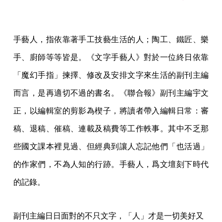
手藝人，指依靠著手工技藝生活的人；陶工、鐵匠、樂
手、廚師等等皆是。《文字手藝人》對於一位終日依靠
「魔幻手指」揀擇、修改及安排文字來生活的副刊主編
而言，是再適切不過的書名。《聯合報》副刊主編宇文
正，以編輯室的剪影為楔子，將讀者帶入編輯日常：審
稿、退稿、催稿、連載及稿費等工作軼事。其中不乏那
些國文課本裡見過、但經典到讓人忘記他們「也活過」
的作家們，不為人知的行跡。手藝人，爲文壇刻下時代
的記錄。
副刊主編日日面對的不只文字，「人」才是一切美好又