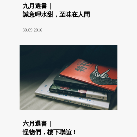
九月選書｜
誠意呷水甜，至味在人間
30.09.2016
六月選書｜
怪物們，樓下聯誼！