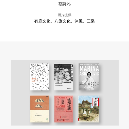
蔡詩凡
圖片提供
有鹿文化、八旗文化、沐風、三采