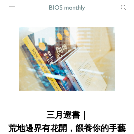
三月選書｜
荒地邊界有花開，餵養你的手藝