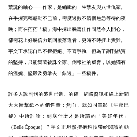
荒誕的軸心——作家，是編輯的一生摯友與八世仇家。
在手握完稿感動不已前，需度過數不清個焦急等待的夜
晚；而在茫茫「稿」海中揀出幾篇佳作固然令人開心，
卻需花上好幾倍力氣回覆落選者，更時不時捱上責難。
宇文正承認自己不擅拒絕、不喜爭執，但為了副刊品質
的堅持，只能冒著被誅全家、倒報社的威脅，以她獨有
的溫婉、堅毅及勇敢去「錯過」一些稿件。
許多人說副刊的盛世已逝。的確，網路資訊和線上新聞
大大衝擊紙本的銷售量；然而，就如同電影《午夜巴
黎》中所討論：到底什麼才是所謂的「美好年代」
（Belle Époque）？宇文正坦然擁抱科技帶給閱讀的動