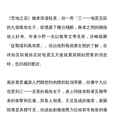
《荒地之花》聽來浪漫耽美，但一旁「三一一地震災區
的九個風俗女子」卻透露了幾分殘酷，兩者之間的關係
使人好奇。作者小野一光以報導文學見長，涉略範圍
「從戰場到風俗業」。但以他對風俗業生態的了解，在
得知災區風俗店於地震五天後就重新開始營業的消息
時，也仍感到驚訝。
風俗業普遍讓人們聯想到肉體的耽溺享樂，但書中九位
也受到三一一災害的風俗女子，身上同樣依附著災難帶
來的衝擊和悲傷，與客人相遇。天災造成的傷害，家園
毀壞是具體可見，但諸如創傷後壓力症候群等無形的傷