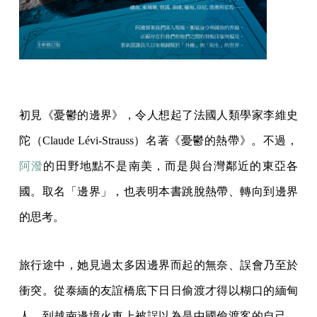
初見《憂鬱的邊界》，令人想起了法國人類學家李維史
陀（Claude Lévi-Strauss）名著《憂鬱的熱帶》。不過，
阿潑
的田野地點不是南美，而是與台灣鄰近的東亞各
國。取名「邊界」，也表明本書跳脫熱帶、轉向到邊界
的思考。
旅行途中，她見過太多因邊界而起的無奈、誤會乃至於
衝突。從泰緬的友誼橋底下日日偷渡才得以糊口的緬甸
人，到越南邊境火車上被誤以為是中國偷渡客的自己，