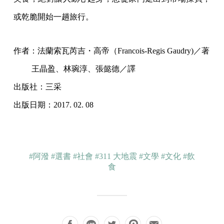
或乾脆開始一趟旅行。
作者：法蘭索瓦芮吉・高帝（Francois-Regis Gaudry)／著
王晶盈、林琬淳、張懿德／譯
出版社：三采
出版日期：2017. 02. 08
#阿潑
#選書
#社會
#311 大地震
#文學
#文化
#飲
食