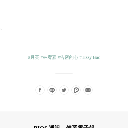
亮。
#月亮
#林宥嘉
#告密的心
#Tizzy Bac