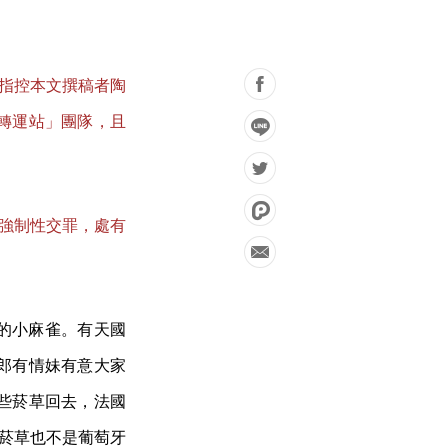
指控本文撰稿者陶
轉運站」團隊，且
維均犯強制性交罪，處有
砲的小麻雀。有天國
郎有情妹有意大家
了些菸草回去，法國
那些菸草也不是葡萄牙