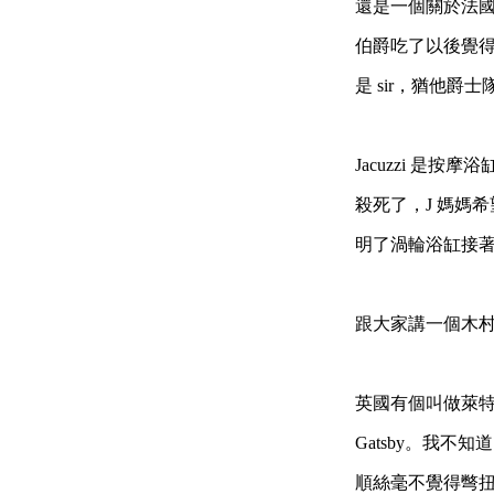
還是一個關於法國
伯爵吃了以後覺得
是 sir，猶他爵士隊是
Jacuzzi 是按
殺死了，J 媽媽希
明了渦輪浴缸接
跟大家講一個木
英國有個叫做萊特的
Gatsby。我不
順絲毫不覺得彆扭