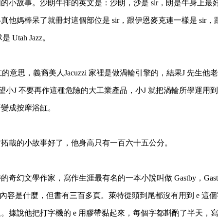
的小故事。沙朗牛排的英文是：沙朗，沙是 sir，朗是牛身上最
真他媽棒呆了就冊封這個部位是 sir，跟伊恩麥克連一樣是
sir
 Utah Jazz。
摩浴缸的意思，義裔美人Jacuzzi 家裡是做渦輪引擎的，結果J
先生他老
望小J 不要再作這種危險的大工業產品，小J 就
把渦輪所學運用到
著變成按摩浴缸。
村拓哉的小故事好了，他身高只有一百六十五公分。
奇幻文學作家，寫作生涯最有名的一本小說叫做 Gastby，Gas
知道內容是什麼，但書有三百多頁。
萊特從頭到尾都沒有用到 e 這
。據說他把打字機的 e
用膠帶黏起來，每個字都斟酌了半天，寫