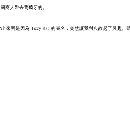
美國商人帶去葡萄牙的。
丟是因為 Tizzy Bac 的團名，突然讓我對典故起了興趣。聽聽 T