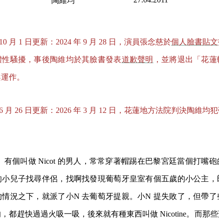
陶維均
 10 月 1 日更新：2024 年 9 月 28 日，演員張念慈於
個人臉書貼文
體性騷擾，事後陶維均於其臉書發表
道歉聲明
，並將退出「花蓮
案運作。
年 6 月 26 日更新：2026 年 3 月 12 日，花蓮地方法院判決陶
 有個叫做 Nicot 的男人，常常穿著帽踢在巴黎宮廷當個打嘴
的小兒子找尋伴侶，找啊找發現葡萄牙皇室有個五歲的小公主，
的情況之下，
就派了小N 去葡萄牙提親。小N 提失敗了，但帶
的，都
趕快過過火吸一吸，後來就有種東西叫做 Nicotine。而