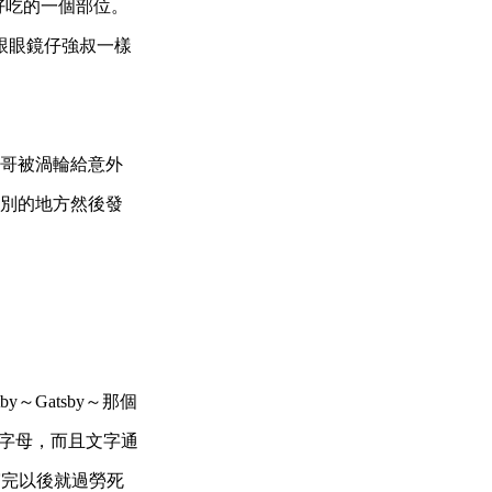
好吃的
一個部位。
，跟眼鏡仔強叔一樣
哥被渦輪給意外
別的地方然後發
tby～Gatsby～那個
個字母，而且文字通
完以後就過勞死